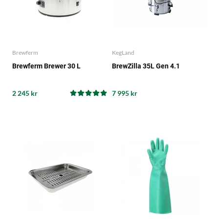
Brewferm
KegLand
Brewferm Brewer 30 L
BrewZilla 35L Gen 4.1
2 245 kr
7 995 kr