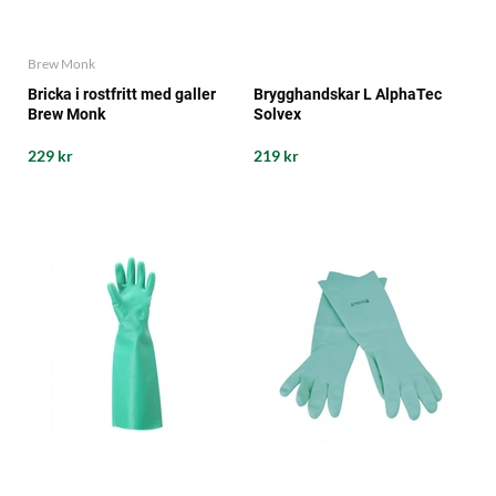
Brew Monk
Bricka i rostfritt med galler
Brygghandskar L AlphaTec
Brew Monk
Solvex
229 kr
219 kr