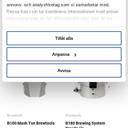
Brewtools
Brewtools
annons- och analysföretag som vi samarbetar med.
Adapter TC 4" - 34 mm
B100 Brewing System
Dessa kan i sin tur kombinera informationen med annan
Brewtools
Brewtools
information som du har tillhandahållit eller som de har
499 kr
42 990 kr
samlat in när du har använt deras tjänster.
Tillåt alla
NYHET!
NYHET!
Anpassa
Avvisa
Brewtools
Brewtools
B100 Mash Tun Brewtools
B180 Brewing System