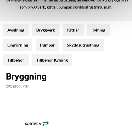
Hos MaltMagnus.se finner du all utrustning du behöver för att brygga öl så
som bryggverk, kittlar, pumpar, skyddsutrustning, m.m.
Avsilning
Bryggverk
Kittlar
Kylning
Omrörning
Pumpar
Skyddsutrustning
Tillbehör
Tillbehör Kylning
Bryggning
292 produkter
SORTERA