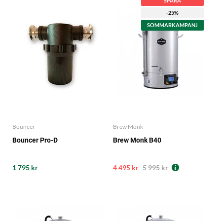
SPARA
-25%
SOMMARKAMPANJ
Bouncer
Brew Monk
Bouncer Pro-D
Brew Monk B40
1 795 kr
4 495 kr
5 995 kr