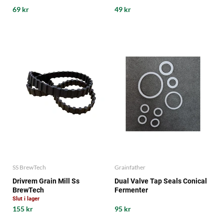
69 kr
49 kr
SS BrewTech
Grainfather
Drivrem Grain Mill Ss
Dual Valve Tap Seals Conical
BrewTech
Fermenter
Slut i lager
155 kr
95 kr