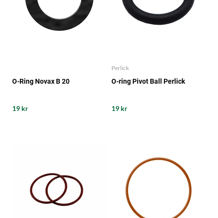
Perlick
O-Ring Novax B 20
O-ring Pivot Ball Perlick
19 kr
19 kr