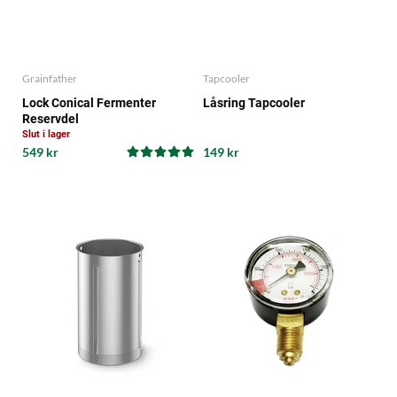
Grainfather
Tapcooler
Lock Conical Fermenter
Låsring Tapcooler
Reservdel
Slut i lager
549 kr
149 kr