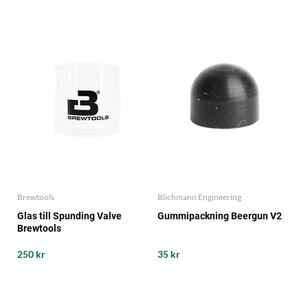
Brewtools
Blichmann Engineering
Glas till Spunding Valve
Gummipackning Beergun V2
Brewtools
250 kr
35 kr