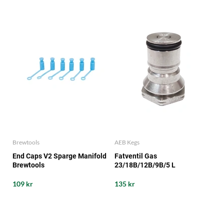
Brewtools
AEB Kegs
End Caps V2 Sparge Manifold
Fatventil Gas
Brewtools
23/18B/12B/9B/5 L
Corneliusfat
109 kr
135 kr