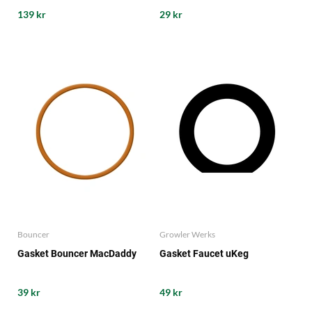
Brewtools Reservdel
139 kr
29 kr
Bouncer
Growler Werks
Gasket Bouncer MacDaddy
Gasket Faucet uKeg
39 kr
49 kr