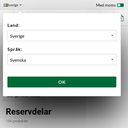
Med moms
Sverige
0
Land:
FÖRSTASIDAN
UTRUSTNING
RESERVDELAR
Språk:
Blichmann
Bouncer
Brew Monk
Brewtools
Camurri
Fatdelar
Grainfather
Novax
Perlick
SS BrewTech
Tapcooler
Tilt
OK
Övriga Reservdelar
Reservdelar
154 produkter