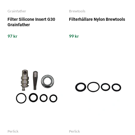
Grainfather
Brewtools
Filter Silicone Insert G30
Filterhållare Nylon Brewtools
Grainfather
97 kr
99 kr
Perlick
Perlick