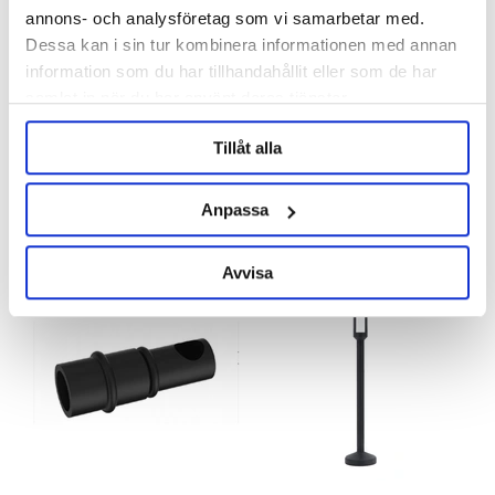
annons- och analysföretag som vi samarbetar med.
Dessa kan i sin tur kombinera informationen med annan
information som du har tillhandahållit eller som de har
Grainfather
Grainfather
samlat in när du har använt deras tjänster.
Filter G30 Grainfather
Filter Silicone Cap G30
Grainfather
Tillåt alla
Slut i lager
279 kr
89 kr
Anpassa
Avvisa