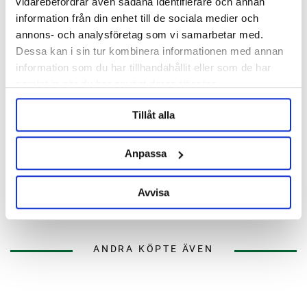
vidarebefordrar även sådana identifierare och annan
information från din enhet till de sociala medier och
annons- och analysföretag som vi samarbetar med.
Dessa kan i sin tur kombinera informationen med annan
information som du har tillhandahållit eller som de har
samlat in när du har använt deras tjänster.
Tillåt alla
Anpassa
EPDM Packning 2" TC
Teflonpackning 2" TC
Avvisa
29 kr
29 kr
ANDRA KÖPTE ÄVEN