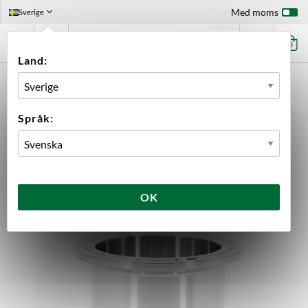
Med moms
Sverige
0
Land:
FÖRSTASIDAN
UTRUSTNING
BRYGGNING
TILLBEHÖR
TILLBEHÖR BREWTOOLS
RÖR 40 MM 2" TC BREWTOOLS
Språk:
OK