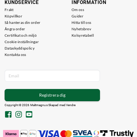
KUNDSERVICE
INFORMATION
Frakt
Om oss
Köpvillkor
Guider
Så hanteras din order
Hitta till oss
Ångra order
Nyhetsbrev
Certifikat och miljö
Kolsyretabell
Cookie-inställningar
Dataskyddspolicy
Kontakta oss
Registrera dig
Copyright © 2026 Maltmagnus Skapad med
Vendre