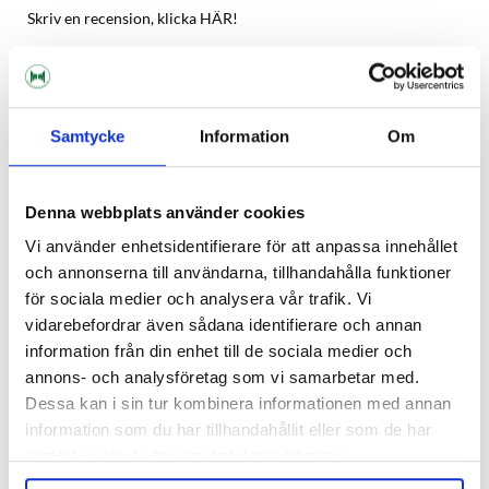
Skriv en recension, klicka HÄR!
Beskrivning
Samtycke
Information
Om
Specifikation
Denna webbplats använder cookies
Recensioner
Vi använder enhetsidentifierare för att anpassa innehållet
och annonserna till användarna, tillhandahålla funktioner
Fråga om produkt
för sociala medier och analysera vår trafik. Vi
vidarebefordrar även sådana identifierare och annan
information från din enhet till de sociala medier och
Om tillverkaren
annons- och analysföretag som vi samarbetar med.
Dessa kan i sin tur kombinera informationen med annan
information som du har tillhandahållit eller som de har
samlat in när du har använt deras tjänster.
RELATERADE PRODUKTER