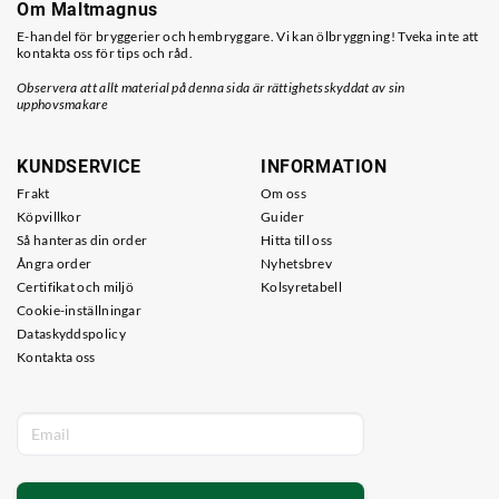
Om Maltmagnus
E-handel för bryggerier och hembryggare. Vi kan ölbryggning! Tveka inte att
kontakta oss för tips och råd.
Observera att allt material på denna sida är rättighetsskyddat av sin
upphovsmakare
KUNDSERVICE
INFORMATION
Frakt
Om oss
Köpvillkor
Guider
Så hanteras din order
Hitta till oss
Ångra order
Nyhetsbrev
Certifikat och miljö
Kolsyretabell
Cookie-inställningar
Dataskyddspolicy
Kontakta oss