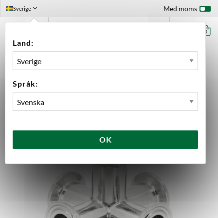
Med moms
Sverige
0
Land:
FÖRSTASIDAN
UTRUSTNING
JÄSNING
TILLBEHÖR JÄSNING
TILLBEHÖR BREWTOOLS
6-VÄGS KORS 34 MM TC BREWTOOLS
Språk:
OK