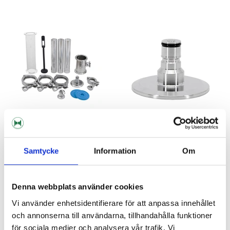
Brewtools
Brewtools
Samtycke
Information
Om
Inline Filter Kit 2" TC Ball Lock
Ball Lock Adapter Liquid 2" TC
Brewtools
M16 Brewtools
Denna webbplats använder cookies
2 390 kr
379 kr
Vi använder enhetsidentifierare för att anpassa innehållet
och annonserna till användarna, tillhandahålla funktioner
för sociala medier och analysera vår trafik. Vi