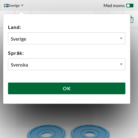
Med moms
Sverige
0
Land:
FÖRSTASIDAN
UTRUSTNING
RESERVDELAR
BREWTOOLS
2" TC PACKNING TILL 30 MM FILTER 2-PACK BREWTOOLS
Språk:
OK