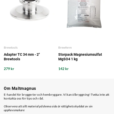
Brewtools
Brewferm
Adapter TC 34 mm - 2"
Storpack Magnesiumsulfat
Brewtools
MgSO4 1 kg
279 kr
142 kr
Om Maltmagnus
E-handel för bryggerier och hembryggare. Vi kan ölbryggning! Tveka inte att
kontakta oss för tips och råd.
Observera att allt material på denna sida är rättighetsskyddat av sin
upphovsmakare