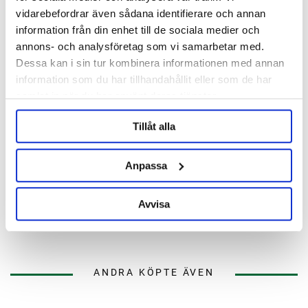
vidarebefordrar även sådana identifierare och annan
information från din enhet till de sociala medier och
annons- och analysföretag som vi samarbetar med.
Dessa kan i sin tur kombinera informationen med annan
information som du har tillhandahållit eller som de har
samlat in när du har använt deras tjänster.
Tillåt alla
Anpassa
Brewtools
Brewtools
Adapter TC 2" - 2" M16 gänga
Adapter TC 2" - 34 mm med M16
Brewtools
gänga Brewtools
Avvisa
399 kr
299 kr
ANDRA KÖPTE ÄVEN