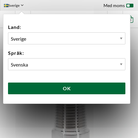
Med moms
Sverige
0
Land:
FÖRSTASIDAN
UTRUSTNING
BRYGGNING
TILLBEHÖR
TILLBEHÖR BREWTOOLS
ADAPTER 1/2" NPT HANE - 1.5" TC BREWTOOLS
Språk:
OK