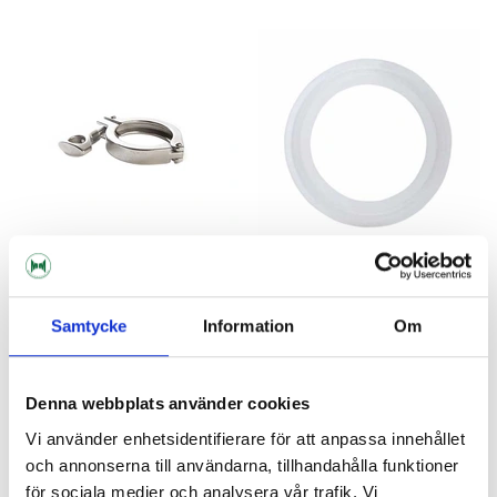
Brewtools
Brewtools
Samtycke
Information
Om
Klämma 1.5" TC Brewtools
Silikonpackning 1.5" TC
Denna webbplats använder cookies
99 kr
19 kr
Vi använder enhetsidentifierare för att anpassa innehållet
och annonserna till användarna, tillhandahålla funktioner
för sociala medier och analysera vår trafik. Vi