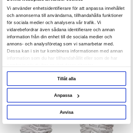
Vi använder enhetsidentifierare för att anpassa innehållet
och annonserna till användarna, tillhandahålla funktioner
för sociala medier och analysera vår trafik. Vi
vidarebefordrar även sådana identifierare och annan
information från din enhet till de sociala medier och
annons- och analysföretag som vi samarbetar med.
Dessa kan i sin tur kombinera informationen med annan
information som du har tillhandahållit eller som de har
BESTMALZ
Viking Malt
samlat in när du har använt deras tjänster.
Krossad BEST Pilsen Malt
Krossad Pale Ale Malt Helpall
Helpall 600 kg
500 kg
Slut i lager
Tillåt alla
8 063 kr
6 699 kr
Anpassa
Avvisa