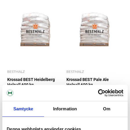
BESTMALZ
BESTMALZ
Krossad BEST Heidelberg
Krossad BEST Pale Ale
Helpall 600 kg
Helpall 600 kg
8 523 kr
8 153 kr
Samtycke
Information
Om
Denna webbplats använder cookies