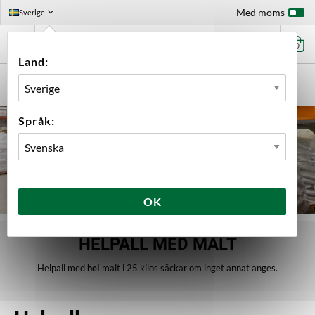
Med moms
Sverige
0
Land:
FÖRSTASIDAN
INGREDIENSER
MALT
HELPALL
Språk:
OK
HELPALL MED MALT
Helpall med
hel
malt i 25 kilos säckar om inget annat anges.