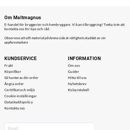
Om Maltmagnus
E-handel för bryggerier och hembryggare. Vi kan ölbryggning! Tveka inte att
kontakta oss för tips och råd.
Observera att allt material på denna sida är rättighetsskyddat av sin
upphovsmakare
KUNDSERVICE
INFORMATION
Frakt
Om oss
Köpvillkor
Guider
Så hanteras din order
Hitta till oss
Ångra order
Nyhetsbrev
Certifikat och miljö
Kolsyretabell
Cookie-inställningar
Dataskyddspolicy
Kontakta oss