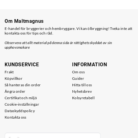
Om Maltmagnus
E-handel för bryggerier och hembryggare. Vi kan ölbryggning! Tveka inte att
kontakta oss för tips och råd.
Observera att allt material på denna sida är rättighetsskyddat av sin
upphovsmakare
KUNDSERVICE
INFORMATION
Frakt
Om oss
Köpvillkor
Guider
Så hanteras din order
Hitta till oss
Ångra order
Nyhetsbrev
Certifikat och miljö
Kolsyretabell
Cookie-inställningar
Dataskyddspolicy
Kontakta oss