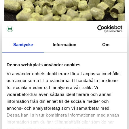
Samtycke
Information
Om
Denna webbplats använder cookies
VI ERBJUDER
HUMLE I LÖSVIKT
Vi använder enhetsidentifierare för att anpassa innehållet
och annonserna till användarna, tillhandahålla funktioner
för sociala medier och analysera vår trafik. Vi
vidarebefordrar även sådana identifierare och annan
information från din enhet till de sociala medier och
annons- och analysföretag som vi samarbetar med.
Dessa kan i sin tur kombinera informationen med annan
information som du har tillhandahållit eller som de har
samlat in när du har använt deras tjänster.