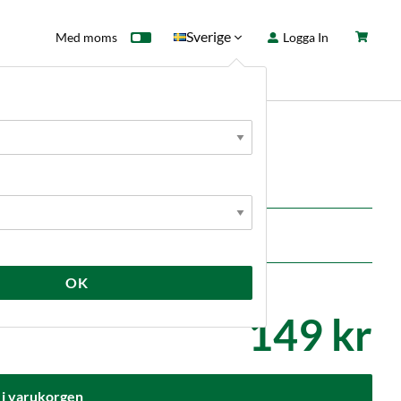
Sverige
Med moms
Logga In
ntkort
Fyndhörna
Nyheter
rewtools
OK
149 kr
 i varukorgen