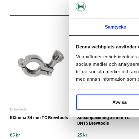
Samtycke
Denna webbplats använder 
Vi använder enhetsidentifierar
sociala medier och analysera 
till de sociala medier och a
med annan information som du 
Avvisa
Brewtools
Brewtools
Klämma 34 mm TC Brewtools
Silikonpackning 34 mm TC
DN15 Brewtools
85 kr
25 kr