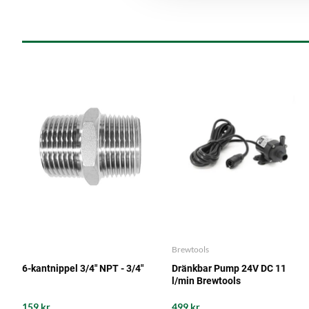
Brewtools
6-kantnippel 3/4" NPT - 3/4"
Dränkbar Pump 24V DC 11
l/min Brewtools
159 kr
499 kr