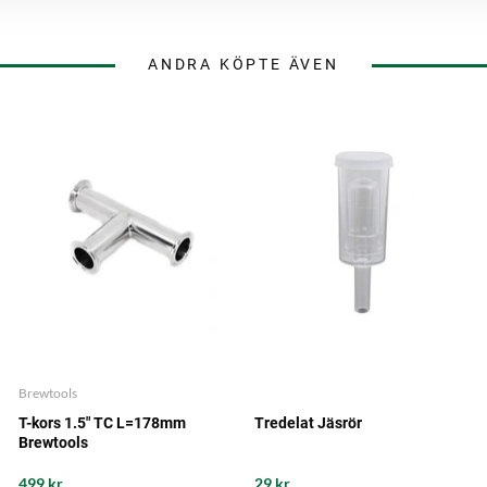
ANDRA KÖPTE ÄVEN
Brewtools
T-kors 1.5" TC L=178mm
Tredelat Jäsrör
Brewtools
499 kr
29 kr