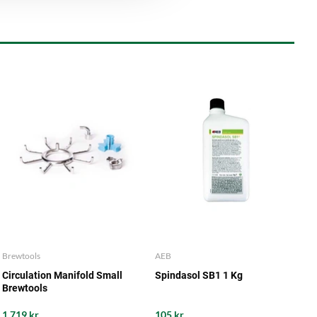
Brewtools
AEB
Circulation Manifold Small
Spindasol SB1 1 Kg
Brewtools
1 719 kr
105 kr