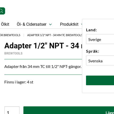
Ölkit
Öl- & Cidersatser
Produktkit
Öl
Prese
Land:
HÖR BREWTOOLS
ADAPTER 1/2" NPT - 34 MM TC BREWTOOLS
Adapter 1/2" NPT - 34 mm TC B
Språk:
BREWTOOLS
Adapter från 34 mm TC till 1/2" NPT-gängor.
Finns i lager: 4 st
Lägg