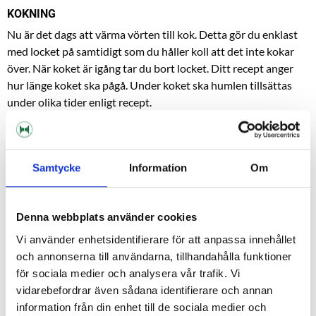
KOKNING
Nu är det dags att värma vörten till kok. Detta gör du enklast
med locket på samtidigt som du håller koll att det inte kokar
över. När koket är igång tar du bort locket. Ditt recept anger
hur länge koket ska pågå. Under koket ska humlen tillsättas
under olika tider enligt recept.
KYLNING
När koket är klart ska vörten kylas ner så fort som möjligt.
Detta gör man enklast med:
Samtycke
Information
Om
Kylspiral
Plattvärmeväxlare
Denna webbplats använder cookies
Motströmskylare
Vi använder enhetsidentifierare för att anpassa innehållet
och annonserna till användarna, tillhandahålla funktioner
för sociala medier och analysera vår trafik. Vi
vidarebefordrar även sådana identifierare och annan
information från din enhet till de sociala medier och