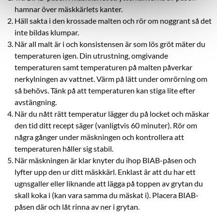
hamnar över mäskkärlets kanter.
Häll sakta i den krossade malten och rör om noggrant så det
inte bildas klumpar.
När all malt är i och konsistensen är som lös gröt mäter du
temperaturen igen. Din utrustning, omgivande
temperaturen samt temperaturen på malten påverkar
nerkylningen av vattnet. Värm på lätt under omrörning om
så behövs. Tänk på att temperaturen kan stiga lite efter
avstängning.
När du nått rätt temperatur lägger du på locket och mäskar
den tid ditt recept säger (vanligtvis 60 minuter). Rör om
några gånger under mäskningen och kontrollera att
temperaturen håller sig stabil.
När mäskningen är klar knyter du ihop BIAB-påsen och
lyfter upp den ur ditt mäskkärl. Enklast är att du har ett
ugnsgaller eller liknande att lägga på toppen av grytan du
skall koka i (kan vara samma du mäskat i). Placera BIAB-
påsen där och låt rinna av ner i grytan.