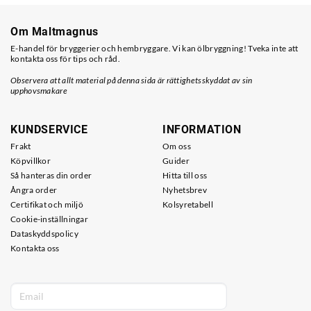
Om Maltmagnus
E-handel för bryggerier och hembryggare. Vi kan ölbryggning! Tveka inte att
kontakta oss för tips och råd.
Observera att allt material på denna sida är rättighetsskyddat av sin
upphovsmakare
KUNDSERVICE
INFORMATION
Frakt
Om oss
Köpvillkor
Guider
Så hanteras din order
Hitta till oss
Ångra order
Nyhetsbrev
Certifikat och miljö
Kolsyretabell
Cookie-inställningar
Dataskyddspolicy
Kontakta oss