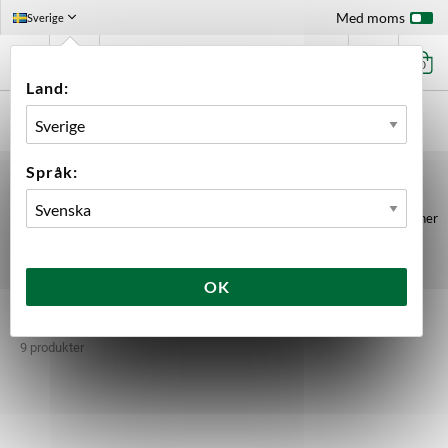
Med moms
Sverige
0
Land:
FÖRSTASIDAN
UTRUSTNING
BRYGGNING
PUMPAR
Språk:
PUMPAR
Pumpar anpassade för bryggning från Blichmann, SS Brewtech, Grainfather
och Rover Pompe.
OK
Pumpar
9 produkter