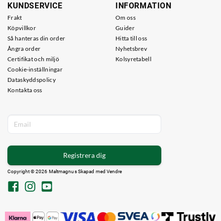
KUNDSERVICE
INFORMATION
Frakt
Om oss
Köpvillkor
Guider
Så hanteras din order
Hitta till oss
Ångra order
Nyhetsbrev
Certifikat och miljö
Kolsyretabell
Cookie-inställningar
Dataskyddspolicy
Kontakta oss
Registrera dig
Copyright © 2026 Maltmagnus Skapad med
Vendre