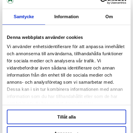
Samtycke
Information
Om
Denna webbplats använder cookies
Vi använder enhetsidentifierare för att anpassa innehållet
och annonserna till användarna, tillhandahålla funktioner
för sociala medier och analysera vår trafik. Vi
vidarebefordrar även sådana identifierare och annan
information från din enhet till de sociala medier och
Brew Monk
Grainfather
annons- och analysföretag som vi samarbetar med.
Pump Brew Monk B70
Pump G30 Reservdel
Dessa kan i sin tur kombinera informationen med annan
Reservdel
information som du har tillhandahållit eller som de har
1 149 kr
1 849 kr
samlat in när du har använt deras tjänster.
Tillåt alla