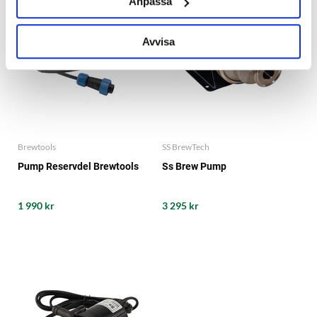
Anpassa
Avvisa
Brewtools
SS BrewTech
Pump Reservdel Brewtools
Ss Brew Pump
1 990 kr
3 295 kr