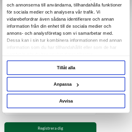
E-handel för bryggerier och hembryggare. Vi kan ölbryggning! Tveka inte att
och annonserna till användarna, tillhandahålla funktioner
kontakta oss för tips och råd.
för sociala medier och analysera vår trafik. Vi
Observera att allt material på denna sida är rättighetsskyddat av sin
vidarebefordrar även sådana identifierare och annan
upphovsmakare
information från din enhet till de sociala medier och
annons- och analysföretag som vi samarbetar med.
KUNDSERVICE
INFORMATION
Dessa kan i sin tur kombinera informationen med annan
Frakt
Om oss
information som du har tillhandahållit eller som de har
Köpvillkor
Guider
samlat in när du har använt deras tjänster.
Så hanteras din order
Hitta till oss
Ångra order
Nyhetsbrev
Tillåt alla
Certifikat och miljö
Kolsyretabell
Cookie-inställningar
Dataskyddspolicy
Anpassa
Kontakta oss
Avvisa
Registrera dig