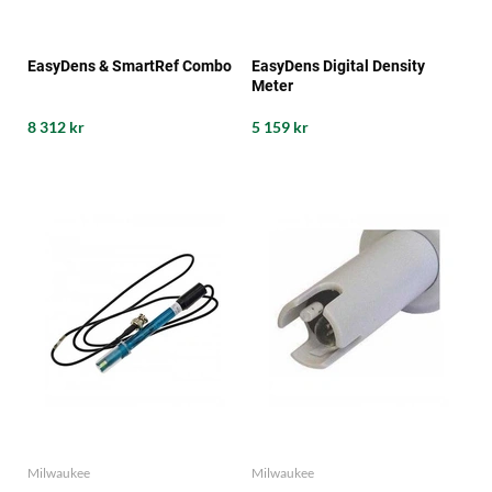
EasyDens & SmartRef Combo
EasyDens Digital Density
Meter
8 312 kr
5 159 kr
Milwaukee
Milwaukee