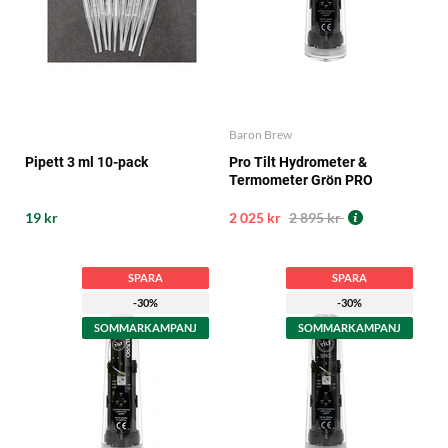
Baron Brew
Pipett 3 ml 10-pack
Pro Tilt Hydrometer &
Termometer Grön PRO
19 kr
2 025 kr
2 895 kr
SPARA
SPARA
-30%
-30%
SOMMARKAMPANJ
SOMMARKAMPANJ