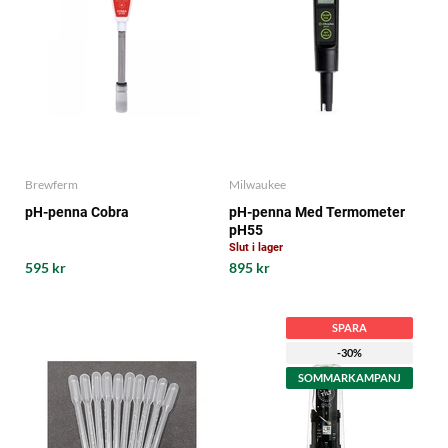
Brewferm
Milwaukee
pH-penna Cobra
pH-penna Med Termometer
pH55
Slut i lager
595 kr
895 kr
SPARA
-30%
SOMMARKAMPANJ