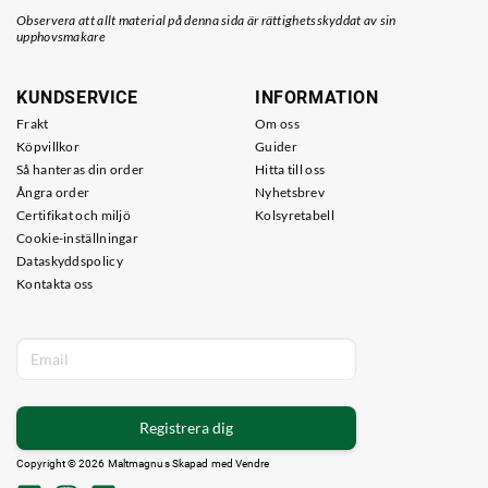
Observera att allt material på denna sida är rättighetsskyddat av sin
upphovsmakare
KUNDSERVICE
INFORMATION
Frakt
Om oss
Köpvillkor
Guider
Så hanteras din order
Hitta till oss
Ångra order
Nyhetsbrev
Certifikat och miljö
Kolsyretabell
Cookie-inställningar
Dataskyddspolicy
Kontakta oss
Registrera dig
Copyright © 2026 Maltmagnus Skapad med
Vendre