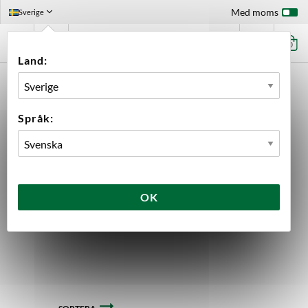
Med moms
Sverige
0
Land:
FÖRSTASIDAN
UTRUSTNING
MÄTINSTRUMENT
Språk:
PH
Temperatur
Tryck
Volym & Vikt
Vörtstyrka
Mätinstrument
OK
59 produkter