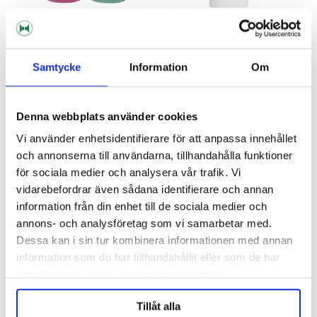
Brewferm
Milwaukee
Samtycke
Information
Om
Kalibreringslösning pH 7.01 &
Kalibreringslösning pH4.01 -
pH 4.01 2 x 100 ml
MA9004
Denna webbplats använder cookies
199 kr
195 kr
Vi använder enhetsidentifierare för att anpassa innehållet
och annonserna till användarna, tillhandahålla funktioner
för sociala medier och analysera vår trafik. Vi
vidarebefordrar även sådana identifierare och annan
information från din enhet till de sociala medier och
annons- och analysföretag som vi samarbetar med.
Dessa kan i sin tur kombinera informationen med annan
information som du har tillhandahållit eller som de har
samlat in när du har använt deras tjänster.
Tillåt alla