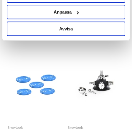
Milwaukee
Keg King
Anpassa
Kalibreringslösning pH7.01 -
KegMaster KegScale KS-1
MA9007
Avvisa
Slut i lager
199 kr
1 449 kr
Brewtools
Brewtools