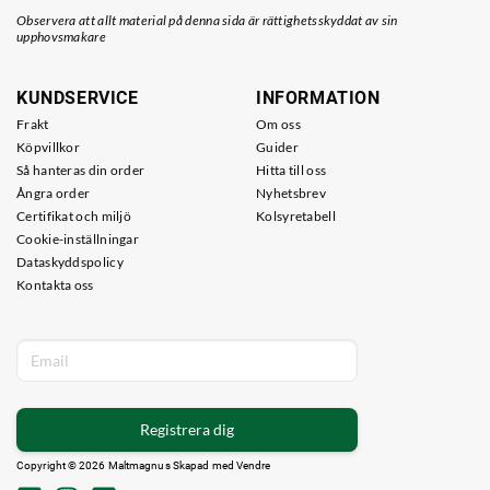
Observera att allt material på denna sida är rättighetsskyddat av sin
upphovsmakare
KUNDSERVICE
INFORMATION
Frakt
Om oss
Köpvillkor
Guider
Så hanteras din order
Hitta till oss
Ångra order
Nyhetsbrev
Certifikat och miljö
Kolsyretabell
Cookie-inställningar
Dataskyddspolicy
Kontakta oss
Registrera dig
Copyright © 2026 Maltmagnus Skapad med
Vendre