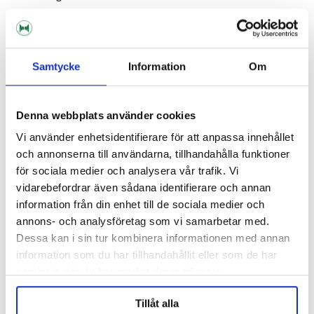
19 kr
Samtycke
Information
Om
Lägg i varukorgen
Denna webbplats använder cookies
Skickas inom 1-3 arbetsdagar
Leverans till utlämningsställe eller direkt hem
Vi använder enhetsidentifierare för att anpassa innehållet
Välj Expressorder i kassan för extra snabb
och annonserna till användarna, tillhandahålla funktioner
orderhantering
för sociala medier och analysera vår trafik. Vi
vidarebefordrar även sådana identifierare och annan
information från din enhet till de sociala medier och
Kundrecensioner
annons- och analysföretag som vi samarbetar med.
Dessa kan i sin tur kombinera informationen med annan
information som du har tillhandahållit eller som de har
Hjälp andra att välja rätt. Var först med att skriva en
samlat in när du har använt deras tjänster.
recension!
Skriv en recension, klicka HÄR!
Tillåt alla