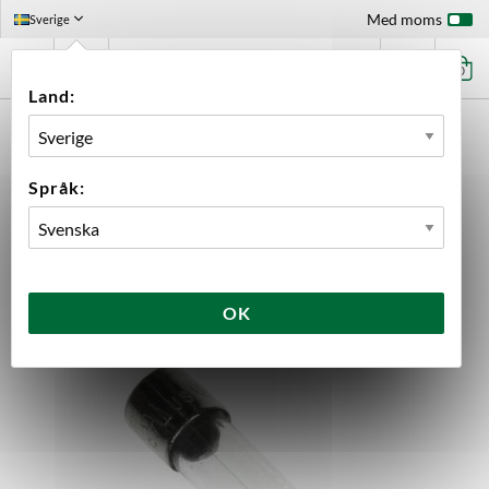
Med moms
Sverige
0
Land:
FÖRSTASIDAN
UTRUSTNING
RESERVDELAR
BREWTOOLS
SÄKRING 6.3A BREWTOOLS
Språk:
OK