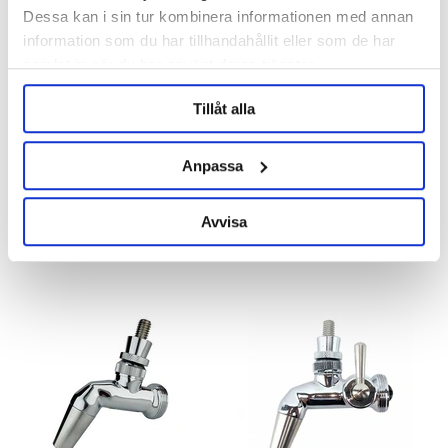
Dessa kan i sin tur kombinera informationen med annan
information som du har tillhandahållit eller som de har
samlat in när du har använt deras tjänster.
Tillåt alla
Perlick
Perlick
Perlick 680SS Creamer
Perlick 690SS Flödesreglering
Anpassa
Creamer
1 049 kr
1 449 kr
Avvisa