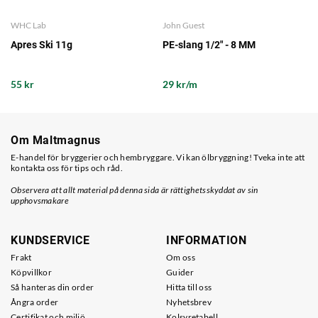
WHC Lab
John Guest
Apres Ski 11g
PE-slang 1/2" - 8 MM
55 kr
29 kr/m
Om Maltmagnus
E-handel för bryggerier och hembryggare. Vi kan ölbryggning! Tveka inte att
kontakta oss för tips och råd.
Observera att allt material på denna sida är rättighetsskyddat av sin
upphovsmakare
KUNDSERVICE
INFORMATION
Frakt
Om oss
Köpvillkor
Guider
Så hanteras din order
Hitta till oss
Ångra order
Nyhetsbrev
Certifikat och miljö
Kolsyretabell