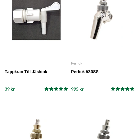
Perlick
Tappkran Till Jäshink
Perlick 630SS
39 kr
995 kr