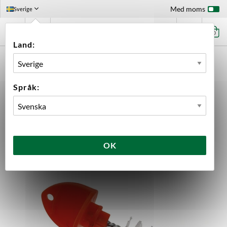
Med moms
Sverige
0
Land:
FÖRSTASIDAN
UTRUSTNING
RENGÖRING
TILLBEHÖR
HYGIENPLUGG MED BORSTE
Språk:
OK