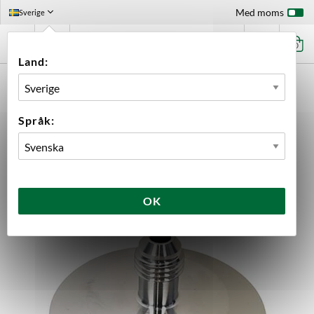
Med moms
Sverige
0
Land:
FÖRSTASIDAN
UTRUSTNING
KOPPLINGAR
TRI-CLAMP (TC)
1/4" MFL 1.5" TC
Språk:
OK