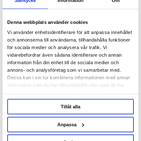
Samtycke
Information
Om
Denna webbplats använder cookies
Vi använder enhetsidentifierare för att anpassa innehållet
och annonserna till användarna, tillhandahålla funktioner
John Guest
för sociala medier och analysera vår trafik. Vi
EPDM Packning 1.5" TC
1/4" FFL - 3/8" John Guest
vidarebefordrar även sådana identifierare och annan
information från din enhet till de sociala medier och
annons- och analysföretag som vi samarbetar med.
29 kr
39 kr
Dessa kan i sin tur kombinera informationen med annan
information som du har tillhandahållit eller som de har
samlat in när du har använt deras tjänster.
Tillåt alla
Anpassa