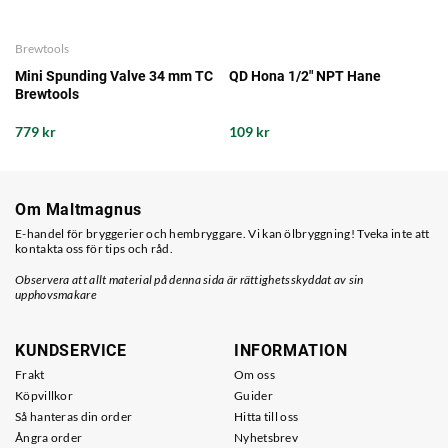
Brewtools
Mini Spunding Valve 34 mm TC
QD Hona 1/2" NPT Hane
Brewtools
779 kr
109 kr
Om Maltmagnus
E-handel för bryggerier och hembryggare. Vi kan ölbryggning! Tveka inte att
kontakta oss för tips och råd.
Observera att allt material på denna sida är rättighetsskyddat av sin
upphovsmakare
KUNDSERVICE
INFORMATION
Frakt
Om oss
Köpvillkor
Guider
Så hanteras din order
Hitta till oss
Ångra order
Nyhetsbrev