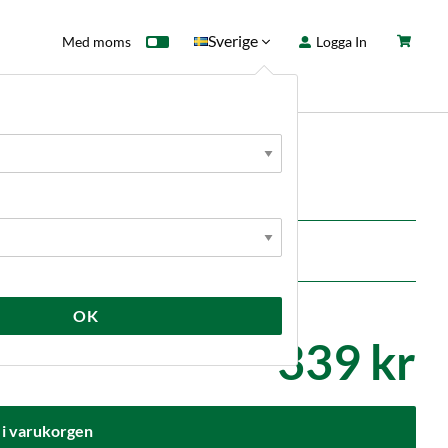
Sverige
Med moms
Logga In
ntkort
Fyndhörna
Nyheter
OK
339 kr
 i varukorgen