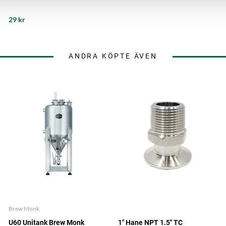
29 kr
ANDRA KÖPTE ÄVEN
Brew Monk
U60 Unitank Brew Monk
1" Hane NPT 1.5" TC