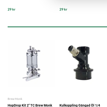
29 kr
29 kr
Brew Monk
HopDrop Kit 2" TC Brew Monk
Kulkoppling Gängad Öl 1/4