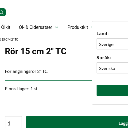
Ölkit
Öl- & Cidersatser
Produktkit
Öl
Prese
Land:
 15 CM 2" TC
Rör 15 cm 2" TC
Språk:
Förlängningsrör 2" TC
Finns i lager: 1 st
Lägg