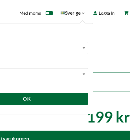
Sverige
Med moms
Logga In
ntkort
Fyndhörna
Nyheter
OK
199 kr
 i varukorgen