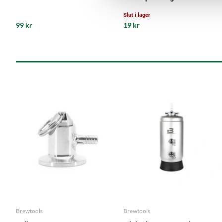
Slut i lager
99 kr
19 kr
Brewtools
Brewtools