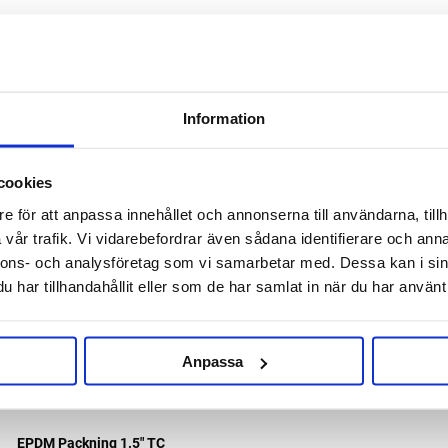
RELATERADE PRODUKTER
Information
cookies
e för att anpassa innehållet och annonserna till användarna, tillh
vår trafik. Vi vidarebefordrar även sådana identifierare och anna
nnons- och analysföretag som vi samarbetar med. Dessa kan i sin
har tillhandahållit eller som de har samlat in när du har använt 
Anpassa
EPDM Packning 1.5" TC