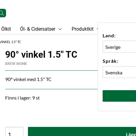
Ölkit
Öl- & Cidersatser
Produktkit
Öl
Prese
Land:
VINKEL 1.5" TC
90° vinkel 1.5" TC
Språk:
BREW MONK
90° vinkel med 1.5" TC
Finns i lager: 9 st
Lägg