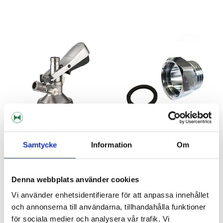
Samtycke
Information
Om
Fatkoppling Typ K
Övergångsstycke M22
Denna webbplats använder cookies
Vi använder enhetsidentifierare för att anpassa innehållet
749 kr
75 kr
och annonserna till användarna, tillhandahålla funktioner
för sociala medier och analysera vår trafik. Vi