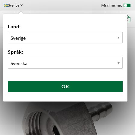
Med moms
Sverige
0
Land:
FÖRSTASIDAN
UTRUSTNING
KOPPLINGAR
NIPPLAR
SLANGNIPPEL 1/2" HONA 6.5 MM NIPPEL
Språk:
OK