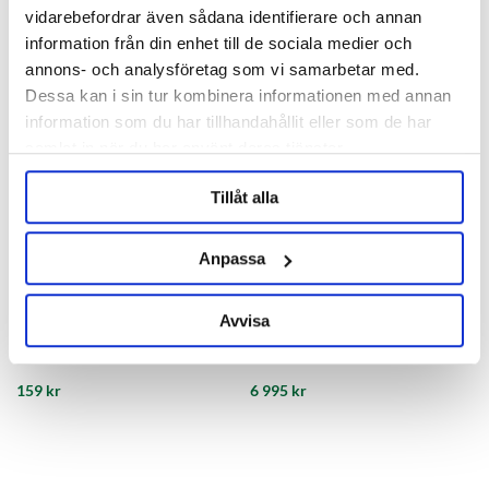
vidarebefordrar även sådana identifierare och annan
information från din enhet till de sociala medier och
annons- och analysföretag som vi samarbetar med.
Dessa kan i sin tur kombinera informationen med annan
information som du har tillhandahållit eller som de har
samlat in när du har använt deras tjänster.
Tillåt alla
Anpassa
PolyKeg
Avvisa
6-kantnippel 3/4" NPT - 3/4"
Fyllningshuvud Typ K
159 kr
6 995 kr