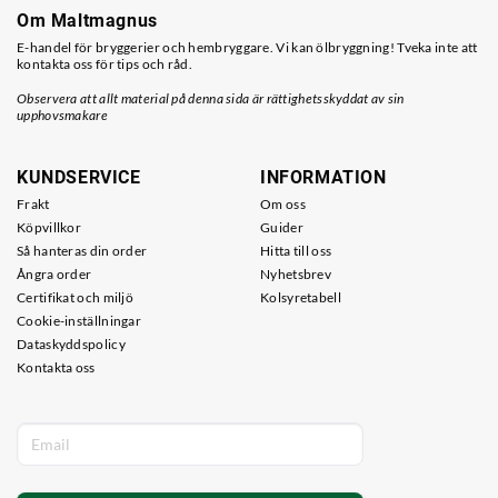
Om Maltmagnus
E-handel för bryggerier och hembryggare. Vi kan ölbryggning! Tveka inte att
kontakta oss för tips och råd.
Observera att allt material på denna sida är rättighetsskyddat av sin
upphovsmakare
KUNDSERVICE
INFORMATION
Frakt
Om oss
Köpvillkor
Guider
Så hanteras din order
Hitta till oss
Ångra order
Nyhetsbrev
Certifikat och miljö
Kolsyretabell
Cookie-inställningar
Dataskyddspolicy
Kontakta oss