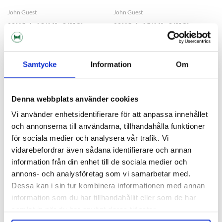
John Guest
John Guest
90° Vinkel 3/16" - 3/8" Stam
90° Vinkel 5/16" - 3/8" Stam
John Guest
John Guest
45 kr
29 kr
Samtycke
Information
Om
Denna webbplats använder cookies
Vi använder enhetsidentifierare för att anpassa innehållet
och annonserna till användarna, tillhandahålla funktioner
för sociala medier och analysera vår trafik. Vi
vidarebefordrar även sådana identifierare och annan
information från din enhet till de sociala medier och
annons- och analysföretag som vi samarbetar med.
Dessa kan i sin tur kombinera informationen med annan
information som du har tillhandahållit eller som de har
samlat in när du har använt deras tjänster.
John Guest
John Guest