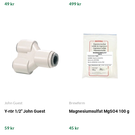
49 kr
499 kr
John Guest
Brewferm
Y-rör 1/2" John Guest
Magnesiumsulfat MgSO4 100 g
59 kr
45 kr