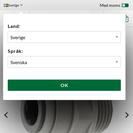
Med moms
Sverige
0
Land:
FÖRSTASIDAN
UTRUSTNING
KOPPLINGAR
JOHN GUEST (JG)
3/8" - 3/8" BSP JOHN GUEST
Språk:
OK