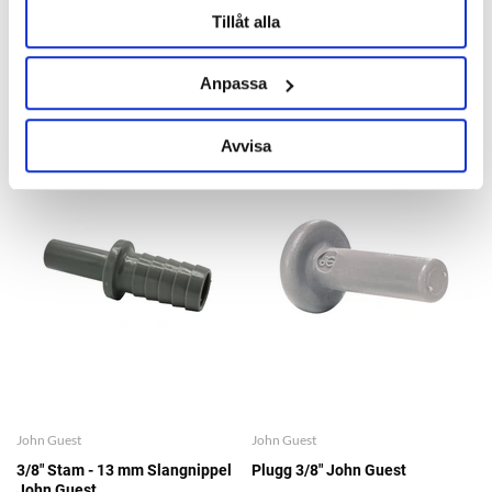
90° Vinkel 3/8" - 3/8" Stam John
3/8" Stam - 9.5 mm Slangnippel
Tillåt alla
Guest
John Guest
49 kr
29 kr
Anpassa
Avvisa
John Guest
John Guest
3/8" Stam - 13 mm Slangnippel
Plugg 3/8" John Guest
John Guest