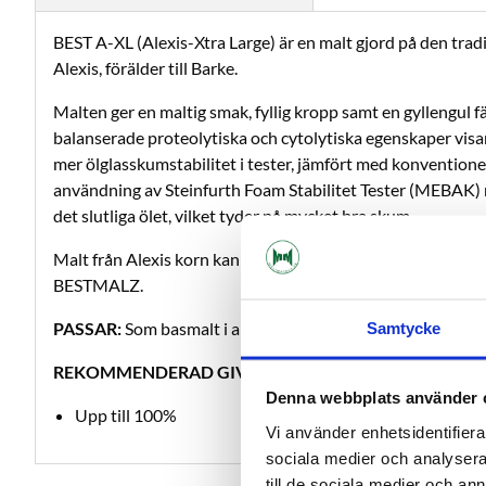
BEST A-XL (Alexis-Xtra Large) är en malt gjord på den trad
Alexis, förälder till Barke.
Malten ger en maltig smak, fyllig kropp samt en gyllengul f
balanserade proteolytiska och cytolytiska egenskaper visa
mer ölglasskumstabilitet i tester, jämfört med konvention
användning av Steinfurth Foam Stabilitet Tester (MEBAK)
det slutliga ölet, vilket tyder på mycket bra skum.
Malt från Alexis korn kan användas upp till 100 % i givorn
BESTMALZ.
PASSAR:
Som basmalt i alla öltyper där man vill ha ett sta
Samtycke
REKOMMENDERAD GIVA:
Denna webbplats använder 
Upp till 100%
Vi använder enhetsidentifierar
sociala medier och analysera 
till de sociala medier och a