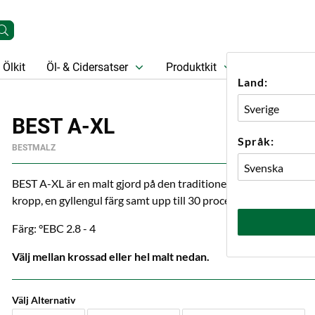
Ölkit
Öl- & Cidersatser
Produktkit
Öl
Prese
Land:
BEST A-XL
Språk:
BESTMALZ
BEST A-XL är en malt gjord på den traditionella tyska kornsorten 
kropp, en gyllengul färg samt upp till 30 procent mer ölglasskum
Färg: °EBC 2.8 - 4
Välj mellan krossad eller hel malt nedan.
Välj Alternativ