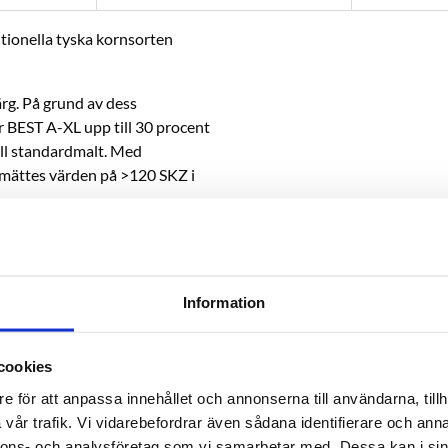
itionella tyska kornsorten
ärg. På grund av dess
r BEST A-XL upp till 30 procent
ell standardmalt. Med
 mättes värden på >120 SKZ i
a. BEST A-XL finns exklusivt hos
digt skum
Information
cookies
e för att anpassa innehållet och annonserna till användarna, tillh
vår trafik. Vi vidarebefordrar även sådana identifierare och anna
nnons- och analysföretag som vi samarbetar med. Dessa kan i sin