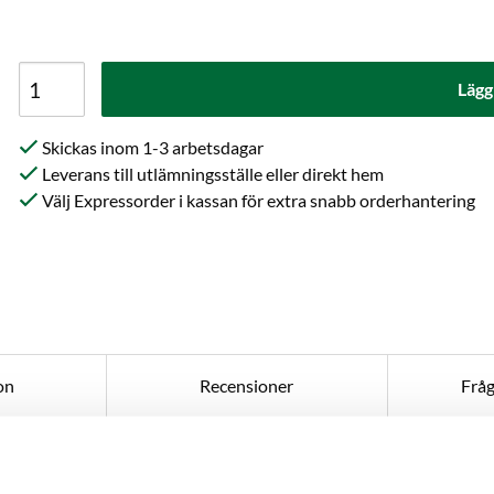
Lägg
Skickas inom 1-3 arbetsdagar
Leverans till utlämningsställe eller direkt hem
Välj Expressorder i kassan för extra snabb orderhantering
on
Recensioner
Frå
r en malt gjord på den