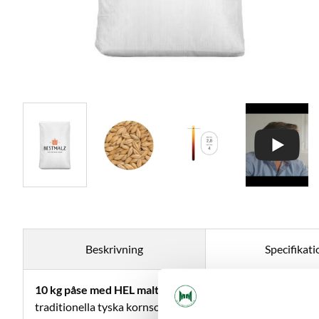
Beskrivning
Specifikati
10 kg påse med HEL malt -
BEST A-XL (Alexis-Xtra Large) ä
traditionella tyska kornsorten Alexis, förälder till Barke.