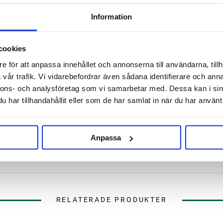
ärg. På grund av dess
Information
r BEST A-XL upp till 30 procent
ell standardmalt. Med
 mättes värden på >120 SKZ i
cookies
e för att anpassa innehållet och annonserna till användarna, tillh
vår trafik. Vi vidarebefordrar även sådana identifierare och anna
a. BEST A-XL finns exklusivt hos
nnons- och analysföretag som vi samarbetar med. Dessa kan i sin
har tillhandahållit eller som de har samlat in när du har använt 
digt skum
Anpassa
RELATERADE PRODUKTER