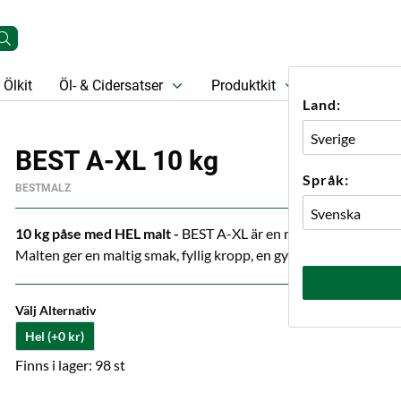
Ölkit
Öl- & Cidersatser
Produktkit
Öl
Prese
Land:
BEST A-XL 10 kg
Språk:
BESTMALZ
10 kg påse med HEL malt -
BEST A-XL är en malt gjord på den tra
Malten ger en maltig smak, fyllig kropp, en gyllengul färg samt u
Välj Alternativ
Hel (+0 kr)
Finns i lager: 98 st