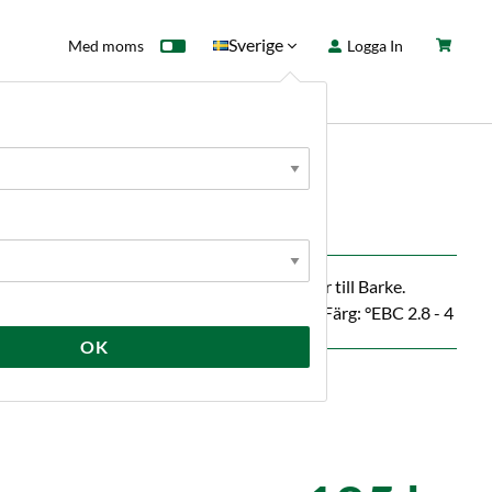
Sverige
Med moms
Logga In
ntkort
Fyndhörna
Nyheter
ditionella tyska kornsorten Alexis, förälder till Barke.
pp till 30 procent mer ölglasskumstabilitet. Färg: °EBC 2.8 - 4
OK