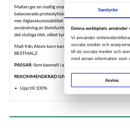
Malten ger en maltig smak, fyllig kropp samt en gyllengul f
Samtycke
balanserade proteolytiska och cytolytiska egenskaper visa
mer ölglasskumstabilitet i tester, jämfört med konvention
användning av Steinfurth Foam Stabilitet Tester (MEBAK)
Denna webbplats använder 
det slutliga ölet, vilket tyder på mycket bra skum.
Vi använder enhetsidentifierar
sociala medier och analysera 
Malt från Alexis korn kan användas upp till 100 % i givorn
till de sociala medier och a
BESTMALZ.
med annan information som du 
PASSAR:
Som basmalt i alla öltyper där man vill ha ett sta
REKOMMENDERAD GIVA:
Avvisa
Upp till 100%