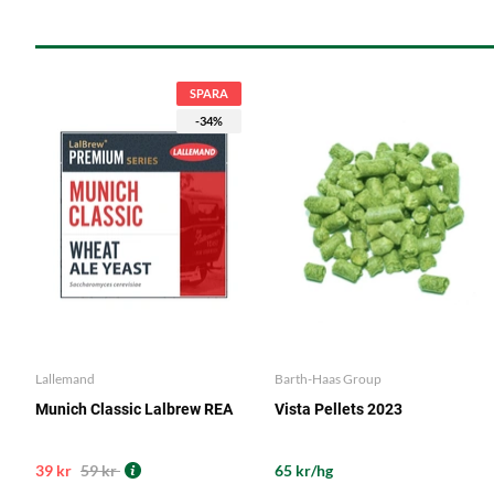
SPARA
-34%
Lallemand
Barth-Haas Group
Munich Classic Lalbrew REA
Vista Pellets 2023
39 kr
59 kr
65 kr/hg