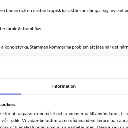
n banan och en nästan tropisk karaktär som lämpar sig mycket bra 
sterkaraktär framhävs.
gre alkoholstyrka. Stammen kommer ha problem att jäsa när det n
Information
cookies
e för att anpassa innehållet och annonserna till användarna, tillh
vår trafik. Vi vidarebefordrar även sådana identifierare och anna
nnons- och analysföretag som vi samarbetar med. Dessa kan i sin