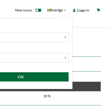
Sverige
Med moms
Logga In
ntkort
Fyndhörna
Nyheter
acks
n Ale
OK
Spara
10 %