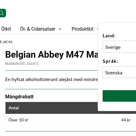
Ölkit
Öl- & Cidersatser
Produktkit
Öl
Prese
Land:
E JACKS
Belgian Abbey M47 Mangrove J
Språk:
MANGROVE JACK'S
En hyfsat alkoholtolerant alejäst med mindre fenoler än Belgia
Mängdrabatt
Antal
Pris
Över 10 st
44 kr