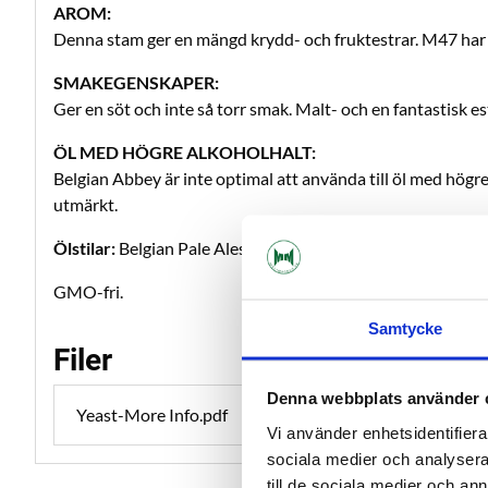
AROM:
Denna stam ger en mängd krydd- och fruktestrar. M47 har e
SMAKEGENSKAPER:
Ger en söt och inte så torr smak. Malt- och en fantastisk e
ÖL MED HÖGRE ALKOHOLHALT:
Belgian Abbey är inte optimal att använda till öl med hö
utmärkt.
Ölstilar:
Belgian Pale Ales, Abbey Ales
GMO-fri.
Samtycke
Filer
Denna webbplats använder 
Yeast-More Info.pdf
Vi använder enhetsidentifierar
sociala medier och analysera 
till de sociala medier och a