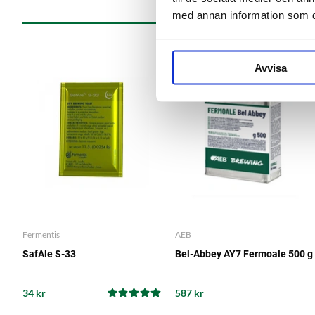
med annan information som du 
Avvisa
Fermentis
AEB
SafAle S-33
Bel-Abbey AY7 Fermoale 500 g
34 kr
587 kr