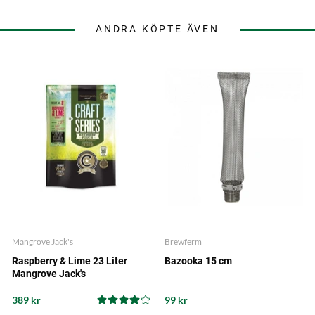
ANDRA KÖPTE ÄVEN
Mangrove Jack's
Brewferm
Raspberry & Lime 23 Liter
Bazooka 15 cm
Mangrove Jack's
389 kr
99 kr