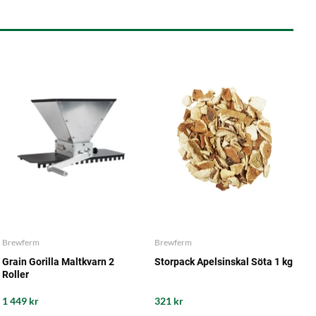
Brewferm
Brewferm
Grain Gorilla Maltkvarn 2
Storpack Apelsinskal Söta 1 kg
Roller
1 449 kr
321 kr