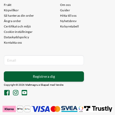
Frakt
Om oss
Köpvillkor
Guider
Så hanteras din order
Hitta till oss
Ångra order
Nyhetsbrev
Certifikat och miljö
Kolsyretabell
Cookie-inställningar
Dataskyddspolicy
Kontakta oss
Registrera dig
Copyright © 2026 Maltmagnus Skapad med
Vendre