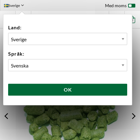
Med moms
Sverige
0
Land:
FÖRSTASIDAN
INGREDIENSER
HUMLE
LÖSVIKT
SAPHIR PELLETS 2025
Språk:
OK