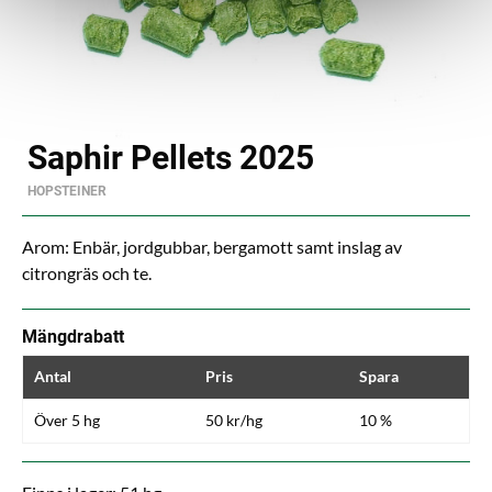
Saphir Pellets 2025
HOPSTEINER
Arom: Enbär, jordgubbar, bergamott samt inslag av
citrongräs och te.
Mängdrabatt
Antal
Pris
Spara
Över 5 hg
50 kr/hg
10 %