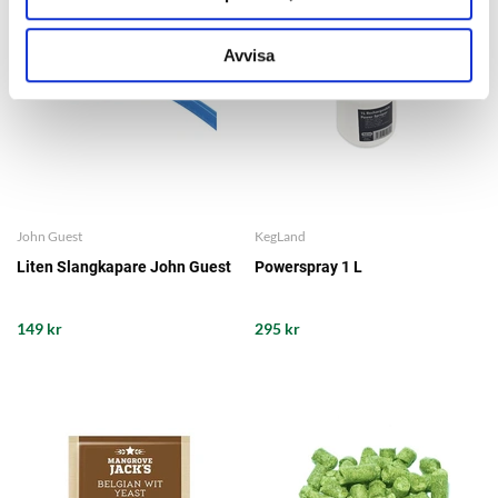
Avvisa
John Guest
KegLand
Liten Slangkapare John Guest
Powerspray 1 L
149 kr
295 kr