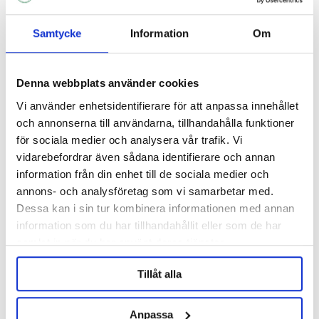
Samtycke
Information
Om
Denna webbplats använder cookies
Vi använder enhetsidentifierare för att anpassa innehållet
och annonserna till användarna, tillhandahålla funktioner
för sociala medier och analysera vår trafik. Vi
Hopsteiner
Hopsteiner
vidarebefordrar även sådana identifierare och annan
Saphir Pellets 2025 100g
Saphir Pellets 2025 5Kg
information från din enhet till de sociala medier och
annons- och analysföretag som vi samarbetar med.
56 kr
1 036 kr
Dessa kan i sin tur kombinera informationen med annan
information som du har tillhandahållit eller som de har
samlat in när du har använt deras tjänster.
ANDRA KÖPTE ÄVEN
Tillåt alla
Anpassa