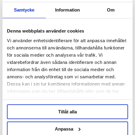
Samtycke
Information
Om
Denna webbplats använder cookies
Vi använder enhetsidentifierare för att anpassa innehållet
och annonserna till användarna, tillhandahålla funktioner
för sociala medier och analysera vår trafik. Vi
vidarebefordrar även sådana identifierare och annan
Five Star Chemicals & Supply, Inc.
information från din enhet till de sociala medier och
PBW Liquid 946 ml
Chemipro Wash 2 kg
annons- och analysföretag som vi samarbetar med.
Dessa kan i sin tur kombinera informationen med annan
299 kr
345 kr
information som du har tillhandahållit eller som de har
samlat in när du har använt deras tjänster.
Tillåt alla
Anpassa