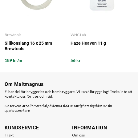
Brewtools
WHC Lab
Silikonslang 16 x 25 mm
Haze Heaven 11 g
Brewtools
189 kr/m
56 kr
Om Maltmagnus
E-handel för bryggerier och hembryggare. Vi kan ölbryggning! Tveka inte att
kontakta oss för tips och råd.
Observera att allt material på denna sida är rättighetsskyddat av sin
upphovsmakare
KUNDSERVICE
INFORMATION
Frakt
Om oss