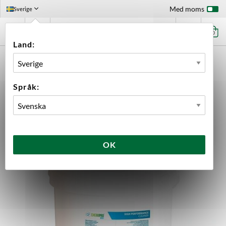
Med moms
Sverige
0
Land:
FÖRSTASIDAN
UTRUSTNING
RENGÖRING
RENGÖRINGSMEDEL
CHEMIPRO WASH 10 KG
Språk:
OK