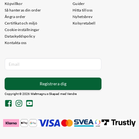
Köpvillkor
Guider
Så hanteras din order
Hitta till oss
Ångra order
Nyhetsbrev
Certifikat och miljö
Kolsyretabell
Cookie-inställningar
Dataskyddspolicy
Kontakta oss
Registrera dig
Copyright © 2026 Maltmagnus Skapad med
Vendre