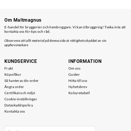
Om Maltmagnus
E-handel för bryggerier och hembryggare. Vi kan ölbryggning! Tveka inte att
kontakta oss för tips och råd.
Observera att allt material på denna sida är rättighetsskyddat av sin
upphovsmakare
KUNDSERVICE
INFORMATION
Frakt
Om oss
Köpvillkor
Guider
Så hanteras din order
Hitta till oss
Ångra order
Nyhetsbrev
Certifikat och miljö
Kolsyretabell
Cookie-inställningar
Dataskyddspolicy
Kontakta oss