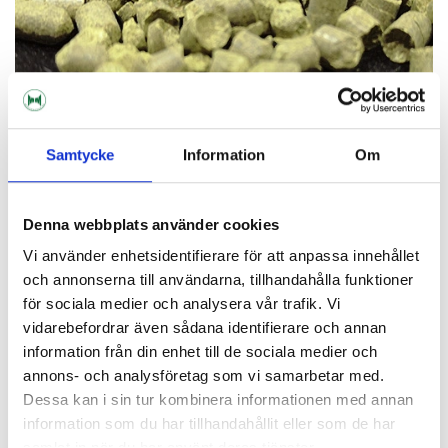
Samtycke
Information
Om
Denna webbplats använder cookies
VI ERBJUDER
HUMLE I LÖSVIKT
Vi använder enhetsidentifierare för att anpassa innehållet
och annonserna till användarna, tillhandahålla funktioner
för sociala medier och analysera vår trafik. Vi
vidarebefordrar även sådana identifierare och annan
information från din enhet till de sociala medier och
annons- och analysföretag som vi samarbetar med.
Dessa kan i sin tur kombinera informationen med annan
information som du har tillhandahållit eller som de har
samlat in när du har använt deras tjänster.