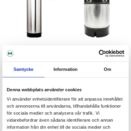
Begagnat Corneliusfat 19L
Begagnat Corneliusfat 9 L
Samtycke
Information
Om
Kulkoppling
Kulkoppling
995 kr
849 kr
Denna webbplats använder cookies
Vi använder enhetsidentifierare för att anpassa innehållet
och annonserna till användarna, tillhandahålla funktioner
för sociala medier och analysera vår trafik. Vi
vidarebefordrar även sådana identifierare och annan
information från din enhet till de sociala medier och