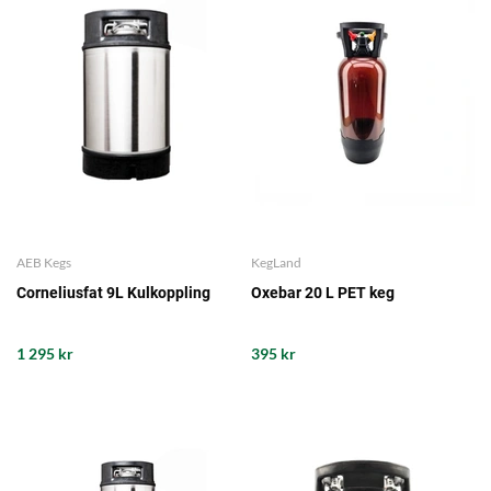
AEB Kegs
KegLand
Corneliusfat 9L Kulkoppling
Oxebar 20 L PET keg
1 295 kr
395 kr