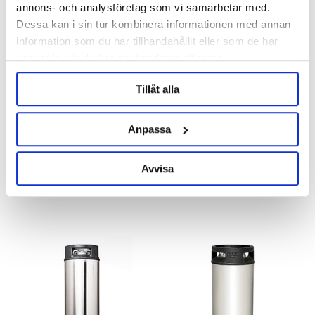
annons- och analysföretag som vi samarbetar med.
Dessa kan i sin tur kombinera informationen med annan
information som du har tillhandahållit eller som de har
samlat in när du har använt deras tjänster.
Tillåt alla
Anpassa
Begagnat Corneliusfat 12 L
Begagnat Corneliusfat 18 L
Kulkoppling
Kulkoppling
Avvisa
885 kr
869 kr