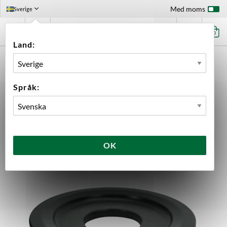
Med moms
Sverige
0
Land:
FÖRSTASIDAN
UTRUSTNING
ELEKTRONIK
KEGMASTER KEGSCALE KS-1
Språk:
OK