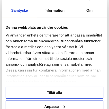
Samtycke
Information
Om
Denna webbplats använder cookies
Vi använder enhetsidentifierare för att anpassa innehållet
och annonserna till användarna, tillhandahålla funktioner
för sociala medier och analysera vår trafik. Vi
John Guest
vidarebefordrar även sådana identifierare och annan
PE-slang 5/16" - 3.3 MM
information från din enhet till de sociala medier och
annons- och analysföretag som vi samarbetar med.
29 kr/m
Dessa kan i sin tur kombinera informationen med annan
information som du har tillhandahållit eller som de har
samlat in när du har använt deras tjänster.
ANDRA KÖPTE ÄVEN
Tillåt alla
Anpassa