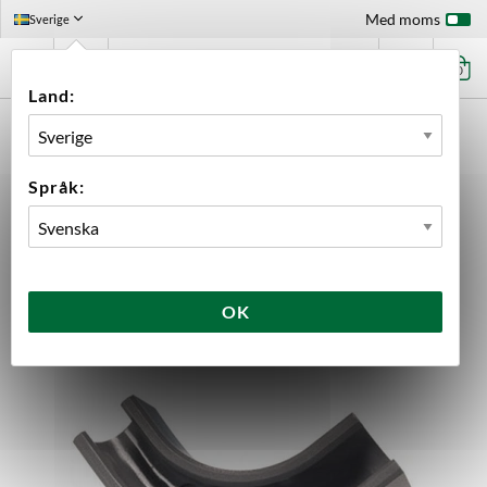
Med moms
Sverige
0
Land:
FÖRSTASIDAN
UTRUSTNING
KOPPLINGAR
TILLBEHÖR JOHN GUEST (JG)
BÖJSKYDD 5/16" JOHN GUEST
Språk:
OK