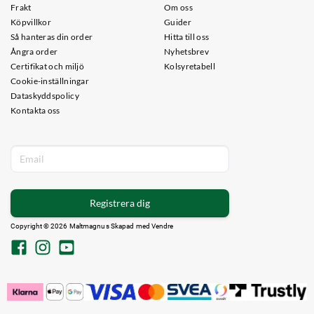
Frakt
Om oss
Köpvillkor
Guider
Så hanteras din order
Hitta till oss
Ångra order
Nyhetsbrev
Certifikat och miljö
Kolsyretabell
Cookie-inställningar
Dataskyddspolicy
Kontakta oss
Registrera dig
Copyright © 2026 Maltmagnus Skapad med
Vendre