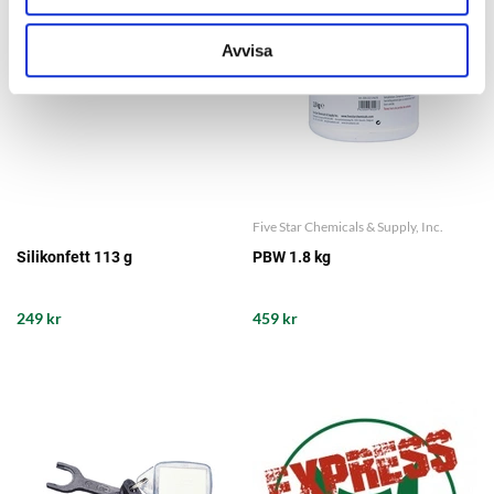
Avvisa
Five Star Chemicals & Supply, Inc.
Silikonfett 113 g
PBW 1.8 kg
249 kr
459 kr