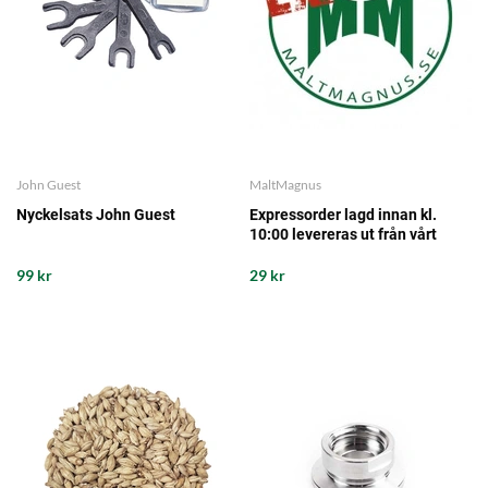
John Guest
MaltMagnus
Nyckelsats John Guest
Expressorder lagd innan kl.
10:00 levereras ut från vårt
lager samma arbetsdag - det
garanterar vi!
99 kr
29 kr