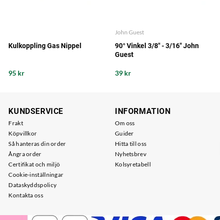
John Guest
Kulkoppling Gas Nippel
90° Vinkel 3/8" - 3/16" John
Guest
95 kr
39 kr
KUNDSERVICE
INFORMATION
Frakt
Om oss
Köpvillkor
Guider
Så hanteras din order
Hitta till oss
Ångra order
Nyhetsbrev
Certifikat och miljö
Kolsyretabell
Cookie-inställningar
Dataskyddspolicy
Kontakta oss