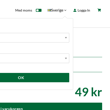
Sverige
Med moms
Logga In
ntkort
Fyndhörna
Nyheter
tterdiameter 3/16”.
OK
49 kr
 i varukorgen