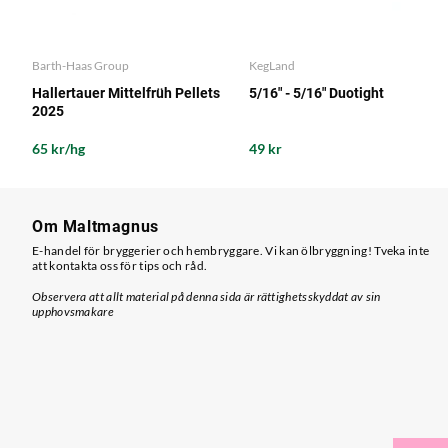
Barth-Haas Group
KegLand
Hallertauer Mittelfrüh Pellets
5/16" - 5/16" Duotight
2025
65 kr/hg
49 kr
Om Maltmagnus
E-handel för bryggerier och hembryggare. Vi kan ölbryggning! Tveka inte
att kontakta oss för tips och råd.
Observera att allt material på denna sida är rättighetsskyddat av sin
upphovsmakare