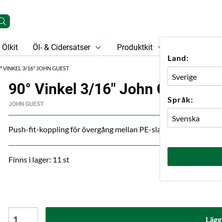
Ölkit
Öl- & Cidersatser
Produktkit
Öl
Prese
Land:
° VINKEL 3/16" JOHN GUEST
90° Vinkel 3/16" John Guest
Språk:
JOHN GUEST
Push-fit-koppling för övergång mellan PE-slang eller rör med y
Finns i lager: 11 st
Lägg