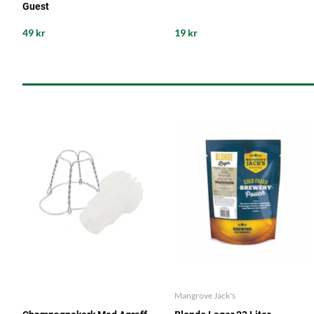
Guest
49 kr
19 kr
Mangrove Jack's