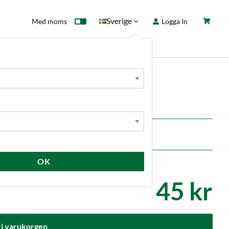
Sverige
Med moms
Logga In
ntkort
Fyndhörna
Nyheter
tterdiameter 1/2" samt 3/8".
OK
45 kr
 i varukorgen