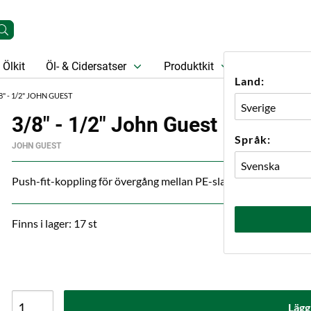
Ölkit
Öl- & Cidersatser
Produktkit
Öl
Prese
Land:
8" - 1/2" JOHN GUEST
3/8" - 1/2" John Guest
Språk:
JOHN GUEST
Push-fit-koppling för övergång mellan PE-slang eller rör med y
Finns i lager: 17 st
Lägg