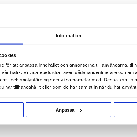
John Guest
John Guest
3/16"- 3/8" Stam John Guest
5/16"- 3/8" Stam John Guest
Information
29 kr
29 kr
cookies
e för att anpassa innehållet och annonserna till användarna, tillh
vår trafik. Vi vidarebefordrar även sådana identifierare och anna
nnons- och analysföretag som vi samarbetar med. Dessa kan i sin
har tillhandahållit eller som de har samlat in när du har använt 
Anpassa