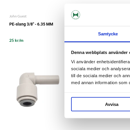
John Guest
John Guest
PE-slang 3/8" - 6.35 MM
PE-slang 1/2" - 8 MM
Samtycke
25 kr/m
29 kr/m
Denna webbplats använder 
Vi använder enhetsidentifierar
sociala medier och analysera 
till de sociala medier och a
med annan information som du 
Avvisa