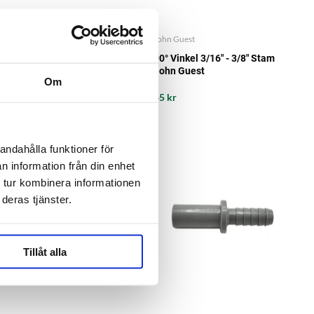
John Guest
John Guest
1/2"- 3/8" Stam John Guest
90° Vinkel 3/16" - 3/8" Stam
John Guest
Om
49 kr
45 kr
andahålla funktioner för
n information från din enhet
 tur kombinera informationen
deras tjänster.
Tillåt alla