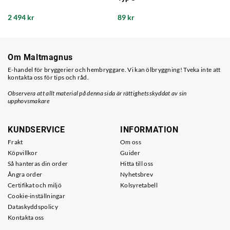
2 494 kr
89 kr
Om Maltmagnus
E-handel för bryggerier och hembryggare. Vi kan ölbryggning! Tveka inte att
kontakta oss för tips och råd.
Observera att allt material på denna sida är rättighetsskyddat av sin
upphovsmakare
KUNDSERVICE
INFORMATION
Frakt
Om oss
Köpvillkor
Guider
Så hanteras din order
Hitta till oss
Ångra order
Nyhetsbrev
Certifikat och miljö
Kolsyretabell
Cookie-inställningar
Dataskyddspolicy
Kontakta oss