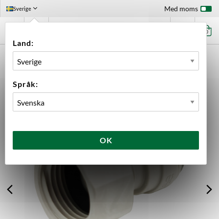
Med moms
Sverige
0
Land:
FÖRSTASIDAN
UTRUSTNING
KOPPLINGAR
JOHN GUEST (JG)
1/2" BSP INV.- 1/2" JOHN GUEST
Språk:
OK