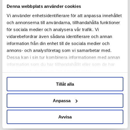
Denna webbplats använder cookies
Vi använder enhetsidentifierare för att anpassa innehållet
och annonserna till användarna, tillhandahålla funktioner
John Guest
John Guest
för sociala medier och analysera vår trafik. Vi
1/2" BSP utv. - 1/2" John Guest
90° Vinkel 1/2" - 1/2" Stam John
vidarebefordrar även sådana identifierare och annan
Guest
information från din enhet till de sociala medier och
69 kr
45 kr
annons- och analysföretag som vi samarbetar med.
Dessa kan i sin tur kombinera informationen med annan
information som du har tillhandahållit eller som de har
samlat in när du har använt deras tjänster.
Tillåt alla
Anpassa
Avvisa