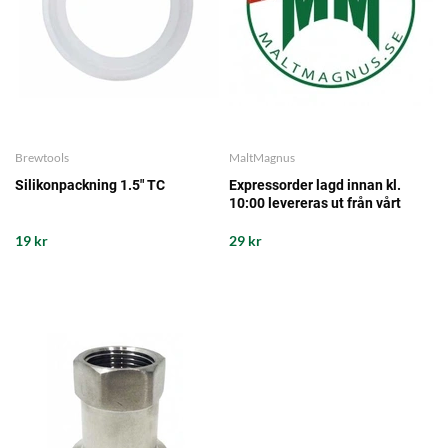
Brewtools
MaltMagnus
Silikonpackning 1.5" TC
Expressorder lagd innan kl.
10:00 levereras ut från vårt
lager samma arbetsdag - det
garanterar vi!
19 kr
29 kr