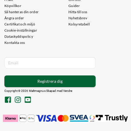
Köpvillkor
Guider
Så hanteras din order
Hitta till oss
Ångra order
Nyhetsbrev
Certifikat och miljö
Kolsyretabell
Cookie-inställningar
Dataskyddspolicy
Kontakta oss
Registrera dig
Copyright © 2026 Maltmagnus Skapad med
Vendre