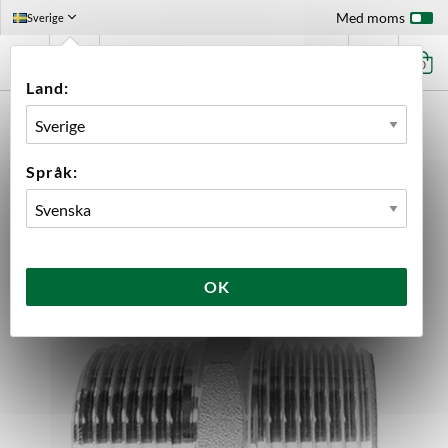
Med moms
Sverige
0
Land:
FÖRSTASIDAN
UTRUSTNING
KOPPLINGAR
GÄNGADE
6-KANTNIPPEL 1" NPT - 1" NPT
Språk:
OK