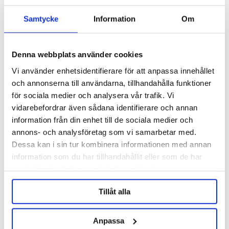
Samtycke
Information
Om
Denna webbplats använder cookies
Vi använder enhetsidentifierare för att anpassa innehållet
och annonserna till användarna, tillhandahålla funktioner
för sociala medier och analysera vår trafik. Vi
1" Hona NPT 1.5" TC
Rörmuff 1" NPT - 1"
vidarebefordrar även sådana identifierare och annan
information från din enhet till de sociala medier och
annons- och analysföretag som vi samarbetar med.
159 kr
179 kr
Dessa kan i sin tur kombinera informationen med annan
information som du har tillhandahållit eller som de har
samlat in när du har använt deras tjänster.
Tillåt alla
Anpassa