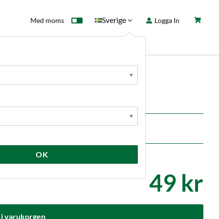
Sverige
Med moms
Logga In
ntkort
Fyndhörna
Nyheter
-slang eller rör med ytterdiameter 3/8".
OK
49 kr
 i varukorgen