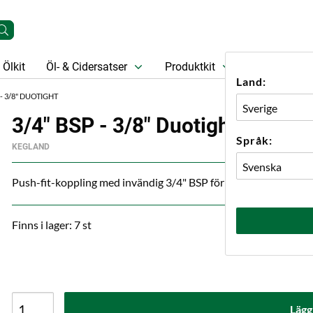
Ölkit
Öl- & Cidersatser
Produktkit
Öl
Prese
Land:
 - 3/8" DUOTIGHT
3/4" BSP - 3/8" Duotight
Språk:
KEGLAND
Push-fit-koppling med invändig 3/4" BSP för övergång mellan PE
Finns i lager: 7 st
Lägg