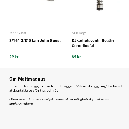
John Guest
AEB Kegs
3/16"- 3/8" Stam John Guest
Säkerhetsventil Rostfri
Corneliusfat
29 kr
85 kr
Om Maltmagnus
E-handel för bryggerier och hembryggare. Vi kan ölbryggning! Tveka inte
att kontakta oss för tips och råd.
Observera att allt material på denna sida är rättighetsskyddat av sin
upphovsmakare