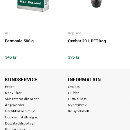
AEB
KegLand
Fermoale 500 g
Oxebar 20 L PET keg
345 kr
395 kr
KUNDSERVICE
INFORMATION
Frakt
Om oss
Köpvillkor
Guider
Så hanteras din order
Hitta till oss
Ångra order
Nyhetsbrev
Certifikat och miljö
Kolsyretabell
Cookie-inställningar
Dataskyddspolicy
Kontakta oss