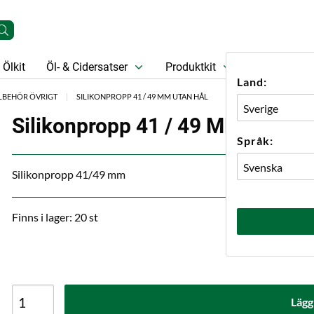
Ölkit
Öl- & Cidersatser
Produktkit
Öl
Prese
Land:
LLBEHÖR ÖVRIGT
SILIKONPROPP 41 / 49 MM UTAN HÅL
Silikonpropp 41 / 49 MM Utan H
Språk:
Silikonpropp 41/49 mm
Finns i lager: 20 st
Lägg