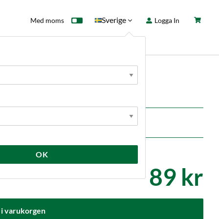
Sverige
Med moms
Logga In
ntkort
Fyndhörna
Nyheter
ål
OK
89 kr
 i varukorgen