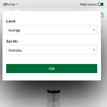
Med moms
Sverige
0
Land:
FÖRSTASIDAN
UTRUSTNING
JÄSNING
TILLBEHÖR JÄSNING
TILLBEHÖR BREWTOOLS
BALL LOCK ADAPTER GAS 1.5" TC M16 BREWTOOLS
Språk:
OK