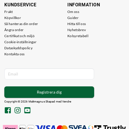
KUNDSERVICE
INFORMATION
Frakt
Om oss
Köpvillkor
Guider
Så hanteras din order
Hitta till oss
Ångra order
Nyhetsbrev
Certifikat och miljö
Kolsyretabell
Cookie-inställningar
Dataskyddspolicy
Kontakta oss
Registrera dig
Copyright © 2026 Maltmagnus Skapad med
Vendre