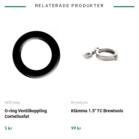
RELATERADE PRODUKTER
AEB Kegs
Brewtools
O-ring Ventilkoppling
Klämma 1.5" TC Brewtools
Corneliusfat
5 kr
99 kr