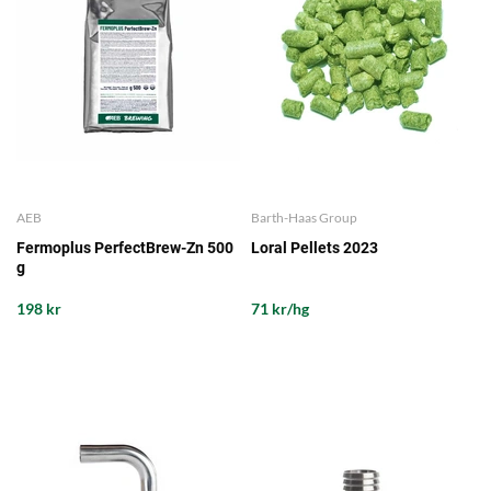
AEB
Barth-Haas Group
Fermoplus PerfectBrew-Zn 500
Loral Pellets 2023
g
198 kr
71 kr/hg