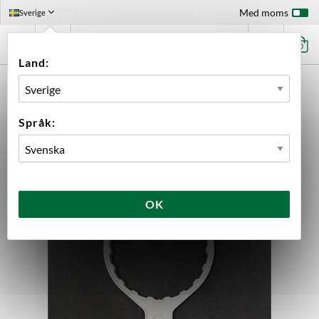
Med moms
Sverige
0
Land:
FÖRSTASIDAN
UTRUSTNING
FILTRERING
NYCKEL FILTERHÅLLARE
Språk:
OK