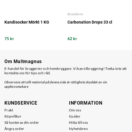
Brewferm
Kandisocker Mörkt 1 KG
Carbonation Drops 33 cl
75 kr
62 kr
Om Maltmagnus
E-handel för bryggerier och hembryggare. Vi kan ölbryggning! Tveka inte att
kontakta oss för tips och råd.
Observera att allt material på denna sida är rättighetsskyddat av sin
upphovsmakare
KUNDSERVICE
INFORMATION
Frakt
Om oss
Köpvillkor
Guider
Så hanteras din order
Hitta till oss
Ångra order
Nyhetsbrev