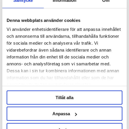
Samtycke
Information
Om
Denna webbplats använder cookies
Vi använder enhetsidentifierare för att anpassa innehållet
och annonserna till användarna, tillhandahålla funktioner
Filterhållare 10"
Dubbel Filterhållare 10"
för sociala medier och analysera vår trafik. Vi
vidarebefordrar även sådana identifierare och annan
295 kr
595 kr
information från din enhet till de sociala medier och
annons- och analysföretag som vi samarbetar med.
Dessa kan i sin tur kombinera informationen med annan
ANDRA KÖPTE ÄVEN
information som du har tillhandahållit eller som de har
samlat in när du har använt deras tjänster.
Tillåt alla
Anpassa