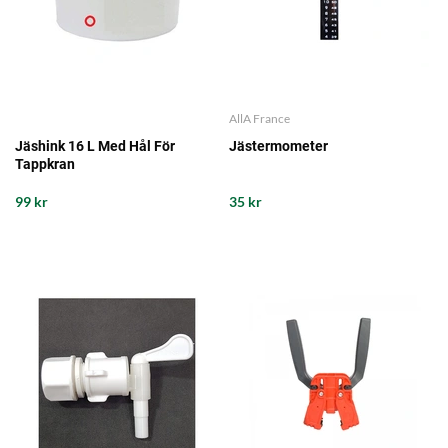
AllA France
Jäshink 16 L Med Hål För
Jästermometer
Tappkran
99 kr
35 kr