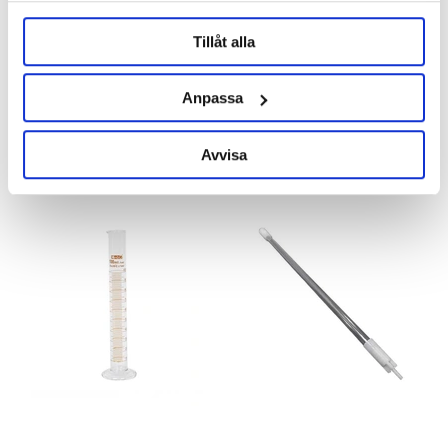
Tillåt alla
AllA France
AllA France
Termometer
Hydrometer
Anpassa
49 kr
59 kr
Avvisa