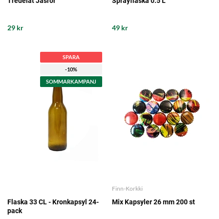
Tredelat Jäsrör
Sprayflaska 0.5 L
29 kr
49 kr
SPARA
-10%
SOMMARKAMPANJ
Finn-Korkki
Flaska 33 CL - Kronkapsyl 24-
Mix Kapsyler 26 mm 200 st
pack