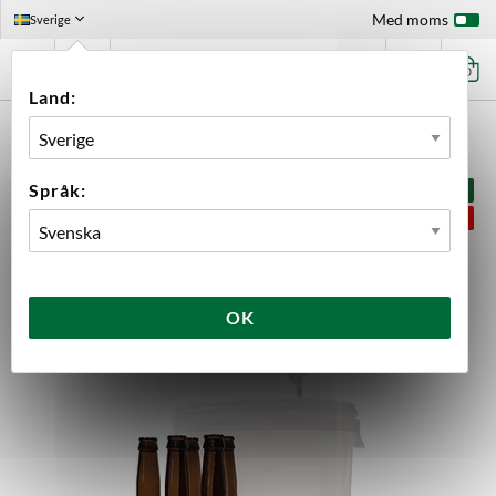
Med moms
Sverige
0
Land:
FÖRSTASIDAN
PRODUKTKIT
JÄSKIT
JÄSKIT STARTKIT 16 LITER
Språk:
PAKETPRIS
SPARA 5%
OK