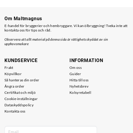
Om Maltmagnus
E-handel för bryggerier och hembryggare. Vi kan ölbryggning! Tveka inte att
kontakta oss för tips och råd.
Observera att allt material på denna sida är rättighetsskyddat av sin
upphovsmakare
KUNDSERVICE
INFORMATION
Frakt
Om oss
Köpvillkor
Guider
Så hanteras din order
Hitta till oss
Ångra order
Nyhetsbrev
Certifikat och miljö
Kolsyretabell
Cookie-inställningar
Dataskyddspolicy
Kontakta oss