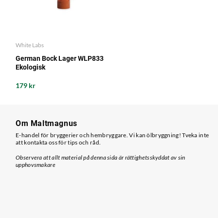
White Labs
German Bock Lager WLP833
Ekologisk
179 kr
Om Maltmagnus
E-handel för bryggerier och hembryggare. Vi kan ölbryggning! Tveka inte
att kontakta oss för tips och råd.
Observera att allt material på denna sida är rättighetsskyddat av sin
upphovsmakare