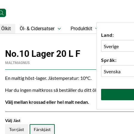
Ölkit
Öl- & Cidersatser
Produktkit
Öl
Prese
Land:
No.10 Lager 20 L F
Språk:
MALTMAGNUS
En maltig höst-lager. Jästemperatur: 10°C.
Har du ingen maltkross så beställer du ditt ölkit med krossad m
Välj mellan krossad eller hel malt nedan.
Välj Jäst
Torrjäst
Färskjäst