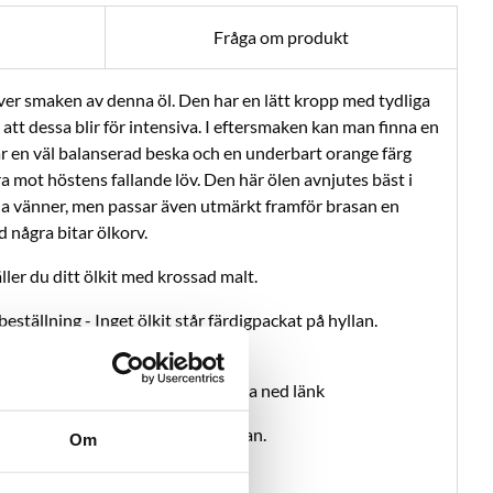
Fråga om produkt
ver smaken av denna öl. Den har en lätt kropp med tydliga
 att dessa blir för intensiva. I eftersmaken kan man finna en
ar en väl balanserad beska och en underbart orange färg
ra mot höstens fallande löv. Den här ölen avnjutes bäst i
da vänner, men passar även utmärkt framför brasan en
 några bitar ölkorv.
ler du ditt ölkit med krossad malt.
eställning - Inget ölkit står färdigpackat på hyllan.
ML-fil finns att ladda ner nedan
|
Mobil:
håll fingret på filen - Ladda ned länk
engelska finns att ladda ner nedan.
Om