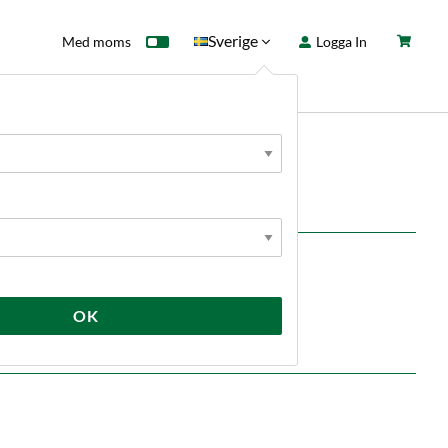
Sverige
Med moms
Logga In
ntkort
Fyndhörna
Nyheter
alt.
OK