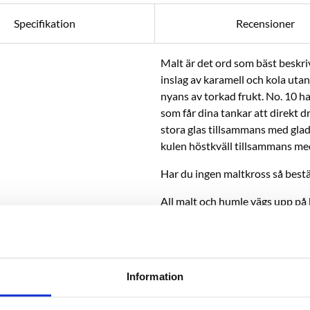
Specifikation
Recensioner
Malt är det ord som bäst beskri
inslag av karamell och kola utan
nyans av torkad frukt. No. 10 h
som får dina tankar att direkt d
stora glas tillsammans med gla
kulen höstkväll tillsammans med
Har du ingen maltkross så bestäl
All malt och humle vägs upp på b
BREWFATHER | BEERSMITH:
X
Dator:
högerklicka - spara som 
INSTRUKTIONER:
Svenska och 
Information