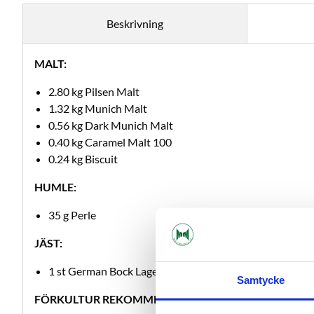
Beskrivning
MALT:
2.80 kg Pilsen Malt
1.32 kg Munich Malt
0.56 kg Dark Munich Malt
0.40 kg Caramel Malt 100
0.24 kg Biscuit
HUMLE:
35 g Perle
JÄST:
1 st German Bock Lager WLP833
Samtycke
FÖRKULTUR REKOMMENDERAS:
Guide