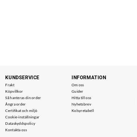
KUNDSERVICE
INFORMATION
Frakt
Om oss
Köpvillkor
Guider
Så hanteras din order
Hitta till oss
Ångra order
Nyhetsbrev
Certifikat och miljö
Kolsyretabell
Cookie-inställningar
Dataskyddspolicy
Kontakta oss