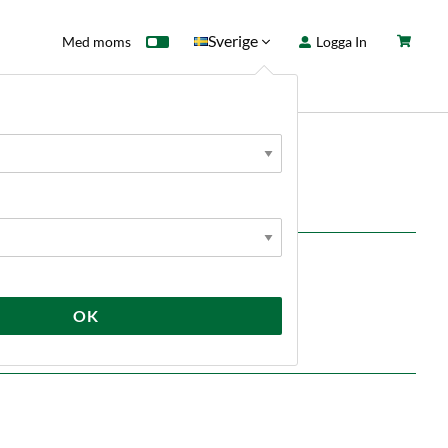
Sverige
Med moms
Logga In
ntkort
Fyndhörna
Nyheter
r samt förbättrar skum- och disstabiliteten.
OK