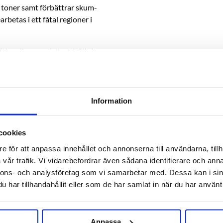
 toner samt förbättrar skum-
rbetas i ett fåtal regioner i
ättra skum- och disstabiliteten.
Information
cookies
RELATERADE PRODUKTER
e för att anpassa innehållet och annonserna till användarna, tillh
vår trafik. Vi vidarebefordrar även sådana identifierare och anna
nnons- och analysföretag som vi samarbetar med. Dessa kan i sin
har tillhandahållit eller som de har samlat in när du har använt 
Anpassa