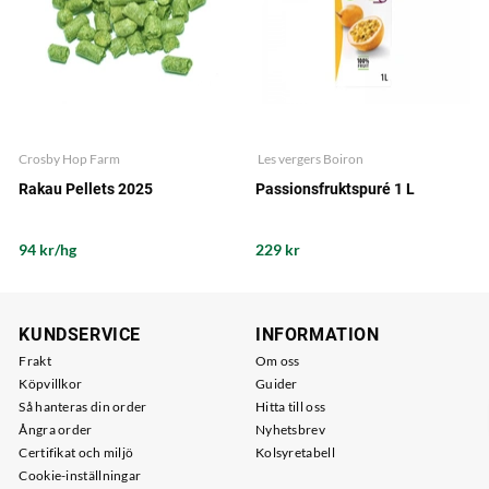
Crosby Hop Farm
Les vergers Boiron
Rakau Pellets 2025
Passionsfruktspuré 1 L
94 kr/hg
229 kr
KUNDSERVICE
INFORMATION
Frakt
Om oss
Köpvillkor
Guider
Så hanteras din order
Hitta till oss
Ångra order
Nyhetsbrev
Certifikat och miljö
Kolsyretabell
Cookie-inställningar