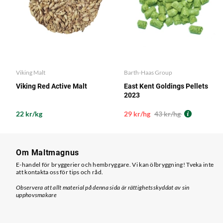
Viking Malt
Barth-Haas Group
Viking Red Active Malt
East Kent Goldings Pellets
2023
22 kr/kg
29 kr/hg
43 kr/hg
Om Maltmagnus
E-handel för bryggerier och hembryggare. Vi kan ölbryggning! Tveka inte
att kontakta oss för tips och råd.
Observera att allt material på denna sida är rättighetsskyddat av sin
upphovsmakare