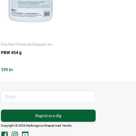
Five Star Chemicals & Supply, Inc.
PBW 454 g
195 kr
Registrera dig
Copyright © 2026 Maltmagnus Skapad med
Vendre