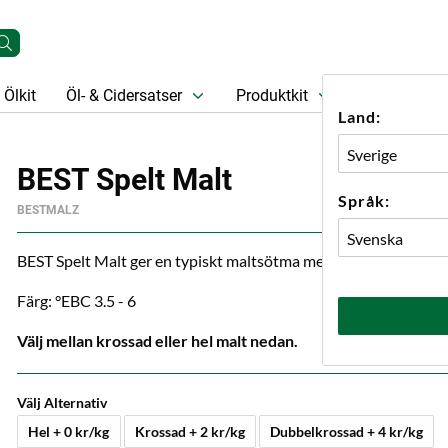
Ölkit
Öl- & Cidersatser
Produktkit
Öl
Prese
Land:
BEST Spelt Malt
Språk:
BESTMALZ
BEST Spelt Malt ger en typiskt maltsötma med lätta nötiga tone
Färg: °EBC 3.5 - 6
Välj mellan krossad eller hel malt nedan.
Välj Alternativ
Hel + 0 kr/kg
Krossad + 2 kr/kg
Dubbelkrossad + 4 kr/kg