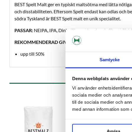
BEST Spelt Malt ger en typiskt maltsötma med lätta nötiga
och disstabiliteten. Eftersom Spelt endast kan odlas och bea
södra Tyskland är BEST Spelt malt en unik specialitet.
PASSAR:
NEIPA, IPA, Dinkelöl samt i andra ale för att förb
REKOMMENDERAD GIVA:
upp till 50%
Samtycke
Denna webbplats använder 
Vi använder enhetsidentifierar
sociala medier och analysera 
till de sociala medier och a
med annan information som du 
Avvisa