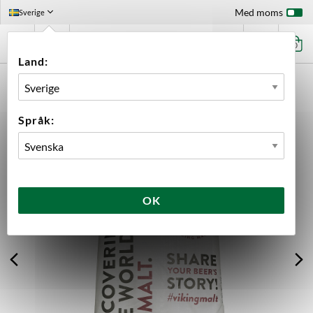
Med moms
Sverige
0
Land:
FÖRSTASIDAN
INGREDIENSER
MALT
HELSÄCK
VIKING ROASTED BARLEY HELSÄCK 25 KG
Språk:
OK