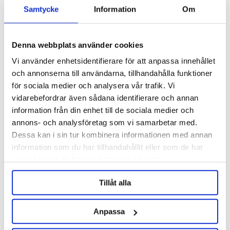
Samtycke
Information
Om
Specifikation
Denna webbplats använder cookies
Recensioner
Vi använder enhetsidentifierare för att anpassa innehållet
och annonserna till användarna, tillhandahålla funktioner
Fråga om produkt
för sociala medier och analysera vår trafik. Vi
vidarebefordrar även sådana identifierare och annan
information från din enhet till de sociala medier och
annons- och analysföretag som vi samarbetar med.
RELATERADE PRODUKTER
Dessa kan i sin tur kombinera informationen med annan
information som du har tillhandahållit eller som de har
samlat in när du har använt deras tjänster.
Tillåt alla
Anpassa