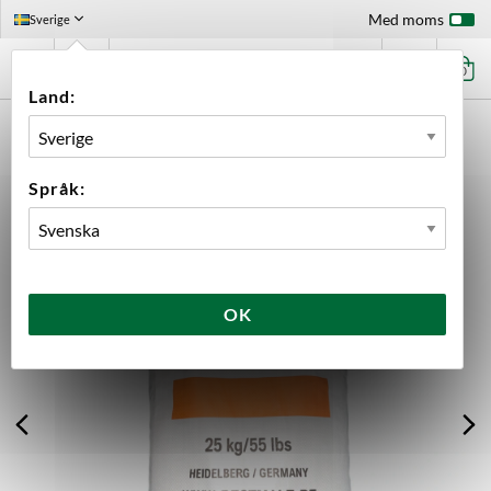
Med moms
Sverige
0
Land:
FÖRSTASIDAN
INGREDIENSER
MALT
HELSÄCK
BEST MELANOIDIN HELSÄCK 25 KG
Språk:
OK