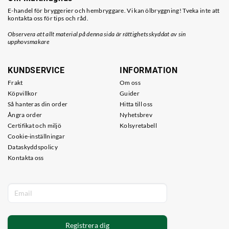
E-handel för bryggerier och hembryggare. Vi kan ölbryggning! Tveka inte att
kontakta oss för tips och råd.
Observera att allt material på denna sida är rättighetsskyddat av sin
upphovsmakare
KUNDSERVICE
INFORMATION
Frakt
Om oss
Köpvillkor
Guider
Så hanteras din order
Hitta till oss
Ångra order
Nyhetsbrev
Certifikat och miljö
Kolsyretabell
Cookie-inställningar
Dataskyddspolicy
Kontakta oss
Registrera dig