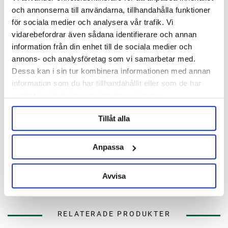
Skriv en recension, klicka HÄR!
och annonserna till användarna, tillhandahålla funktioner
för sociala medier och analysera vår trafik. Vi
vidarebefordrar även sådana identifierare och annan
information från din enhet till de sociala medier och
Beskrivning
annons- och analysföretag som vi samarbetar med.
Dessa kan i sin tur kombinera informationen med annan
Specifikation
information som du har tillhandahållit eller som de har
samlat in när du har använt deras tjänster.
Recensioner
Tillåt alla
Fråga om produkt
Anpassa
Om tillverkaren
Avvisa
RELATERADE PRODUKTER