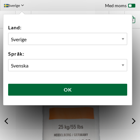
Med moms
Sverige
0
Land:
FÖRSTASIDAN
INGREDIENSER
MALT
HELSÄCK
BEST CARAMEL® HELL HELSÄCK 25 KG
Språk:
OK