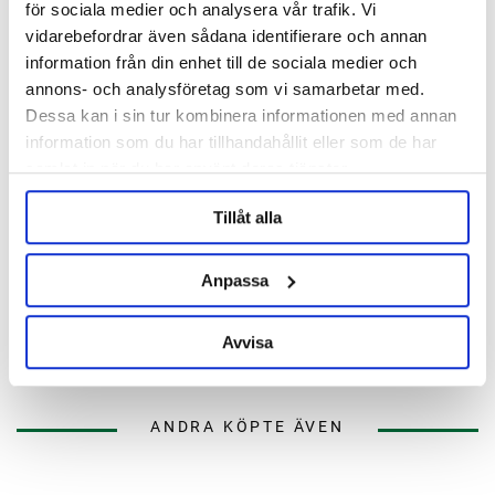
för sociala medier och analysera vår trafik. Vi
vidarebefordrar även sådana identifierare och annan
information från din enhet till de sociala medier och
annons- och analysföretag som vi samarbetar med.
Dessa kan i sin tur kombinera informationen med annan
information som du har tillhandahållit eller som de har
samlat in när du har använt deras tjänster.
Tillåt alla
BESTMALZ
BESTMALZ
Anpassa
BEST Caramel® Hell
BEST Caramel® Hell 10 kg
Avvisa
24 kr/kg
198 kr
ANDRA KÖPTE ÄVEN