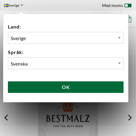
Med moms
Sverige
0
Land:
FÖRSTASIDAN
INGREDIENSER
MALT
10 KG
BEST CARAMEL® MUNICH I 10 KG
Språk:
OK