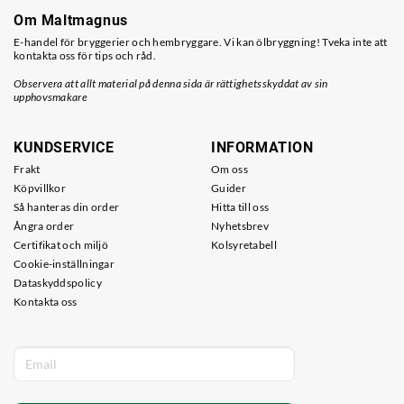
Om Maltmagnus
E-handel för bryggerier och hembryggare. Vi kan ölbryggning! Tveka inte att
kontakta oss för tips och råd.
Observera att allt material på denna sida är rättighetsskyddat av sin
upphovsmakare
KUNDSERVICE
INFORMATION
Frakt
Om oss
Köpvillkor
Guider
Så hanteras din order
Hitta till oss
Ångra order
Nyhetsbrev
Certifikat och miljö
Kolsyretabell
Cookie-inställningar
Dataskyddspolicy
Kontakta oss