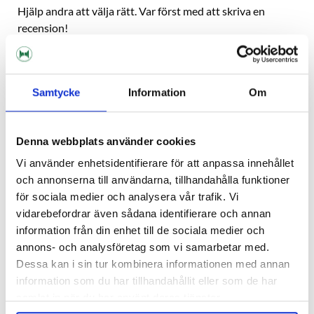
Hjälp andra att välja rätt. Var först med att skriva en
recension!
Skriv en recension, klicka HÄR!
Samtycke
Information
Om
Beskrivning
Denna webbplats använder cookies
Specifikation
Vi använder enhetsidentifierare för att anpassa innehållet
och annonserna till användarna, tillhandahålla funktioner
Recensioner
för sociala medier och analysera vår trafik. Vi
vidarebefordrar även sådana identifierare och annan
information från din enhet till de sociala medier och
Fråga om produkt
annons- och analysföretag som vi samarbetar med.
Dessa kan i sin tur kombinera informationen med annan
Om tillverkaren
information som du har tillhandahållit eller som de har
samlat in när du har använt deras tjänster.