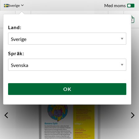
Med moms
Sverige
0
Land:
FÖRSTASIDAN
INGREDIENSER
JÄST
STORFÖRPACKNING
BANANA SPLIT 500 G
Språk:
OK