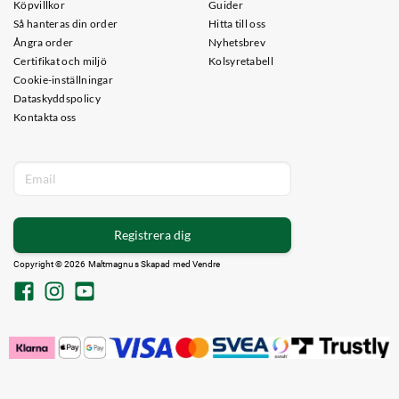
Köpvillkor
Guider
Så hanteras din order
Hitta till oss
Ångra order
Nyhetsbrev
Certifikat och miljö
Kolsyretabell
Cookie-inställningar
Dataskyddspolicy
Kontakta oss
Registrera dig
Copyright © 2026 Maltmagnus Skapad med
Vendre