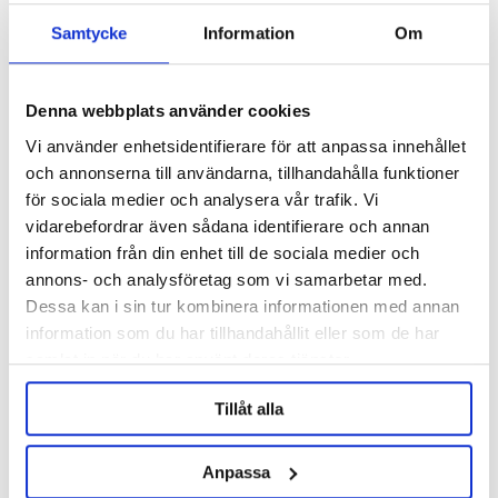
Samtycke
Information
Om
Denna webbplats använder cookies
Vi använder enhetsidentifierare för att anpassa innehållet
och annonserna till användarna, tillhandahålla funktioner
WHC Lab
för sociala medier och analysera vår trafik. Vi
Banana Split 11 g
vidarebefordrar även sådana identifierare och annan
information från din enhet till de sociala medier och
56 kr
annons- och analysföretag som vi samarbetar med.
Dessa kan i sin tur kombinera informationen med annan
information som du har tillhandahållit eller som de har
ANDRA KÖPTE ÄVEN
samlat in när du har använt deras tjänster.
Tillåt alla
Anpassa