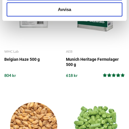
Avvisa
WHC Lab
AEB
Belgian Haze 500 g
Munich Heritage Fermolager
500 g
804 kr
618 kr