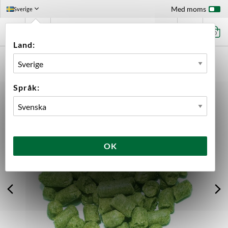
Med moms
Sverige
0
Land:
FÖRSTASIDAN
INGREDIENSER
HUMLE
LÖSVIKT
HALLERTAUER MITTELFRÜH PELLETS 2025
Språk:
OK