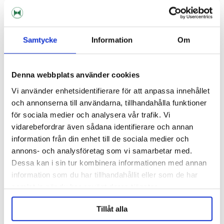
Samtycke
Information
Om
Denna webbplats använder cookies
Vi använder enhetsidentifierare för att anpassa innehållet
och annonserna till användarna, tillhandahålla funktioner
för sociala medier och analysera vår trafik. Vi
vidarebefordrar även sådana identifierare och annan
Barth-Haas Group
information från din enhet till de sociala medier och
Hallertauer Mittelfrüh Pellets
annons- och analysföretag som vi samarbetar med.
2025 100g
Dessa kan i sin tur kombinera informationen med annan
65 kr
information som du har tillhandahållit eller som de har
samlat in när du har använt deras tjänster.
ANDRA KÖPTE ÄVEN
Tillåt alla