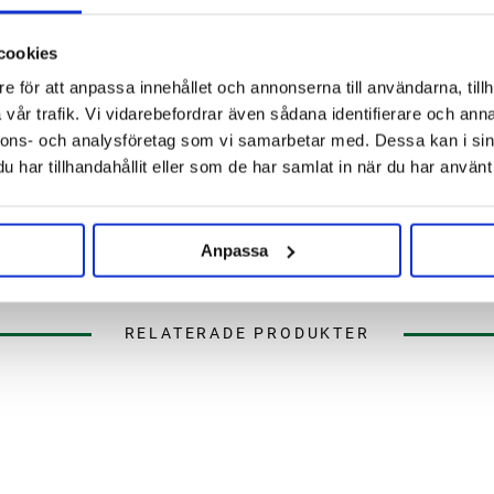
Beta Acid: 4%-5.5%
Cohumulone: 24%-28%
cookies
ion som med sina utmärkta
Myrcene: 46%-55%
ll en populär humlesort. Vid
e för att anpassa innehållet och annonserna till användarna, tillh
Humulene: 38%-45%
sena givor ger både smak och
vår trafik. Vi vidarebefordrar även sådana identifierare och anna
Caryophyllene: 8%-12%
passar perfekt i en humliga ipa
nnons- och analysföretag som vi samarbetar med. Dessa kan i sin
Farnesene: 0%-1%
n lager så med denna humlen är
har tillhandahållit eller som de har samlat in när du har använt 
Total mängd oljor: 1.6-2.5 m
LÄMPLIG ERSÄTTARE:
Ingen 
Anpassa
RELATERADE PRODUKTER