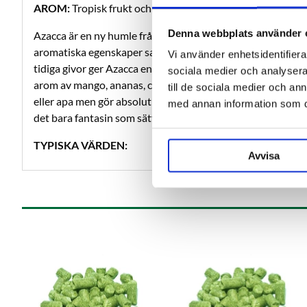
AROM:
Tropisk frukt och mango.
Denna webbplats använder 
Azacca är en ny humle från American Dwarf Hop Associat
aromatiska egenskaper samt rätt höga alfasyra gjort den ti
Vi använder enhetsidentifierar
tidiga givor ger Azacca en rund bitterhet medans den vid 
sociala medier och analysera 
arom av mango, ananas, citrus samt en hint av tall. Azacca 
till de sociala medier och a
eller apa men gör absolut inte bort sig i en trippel eller e
med annan information som du 
det bara fantasin som sätter begränsningen.
TYPISKA VÄRDEN:
Avvisa