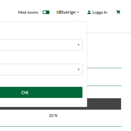
Sverige
Med moms
Logga In
ntkort
Fyndhörna
Nyheter
OK
Spara
10 %