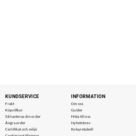
KUNDSERVICE
INFORMATION
Frakt
Om oss
Köpvillkor
Guider
Så hanteras din order
Hitta till oss
Ångra order
Nyhetsbrev
Certifikat och miljö
Kolsyretabell
Cookie-inställningar