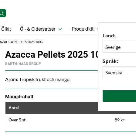
Ölkit
Öl- & Cidersatser
Produktkit
Öl
Prese
Land:
AZACCA PELLETS 2025 100G
Azacca Pellets 2025 100g
Språk:
BARTH-HAAS GROUP
Arom: Tropisk frukt och mango.
Mängdrabatt
Antal
Pris
Över 5 st
89 kr