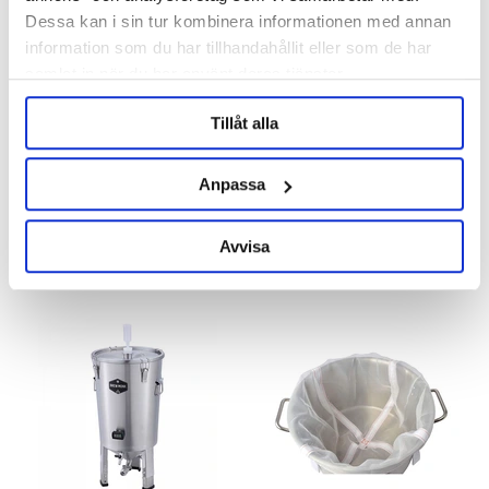
Dessa kan i sin tur kombinera informationen med annan
information som du har tillhandahållit eller som de har
samlat in när du har använt deras tjänster.
Tillåt alla
Brewtools
Lallemand
Sight Glass 2" TC Modern
Verdant IPA Lalbrew
Brewtools
Anpassa
1 399 kr
59 kr
Avvisa