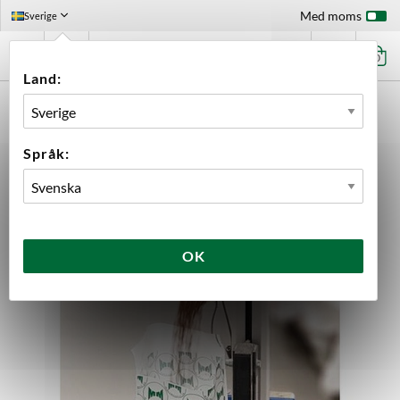
Med moms
Sverige
0
Land:
FÖRSTASIDAN
FUNKTIONSKATEGORI: OMPACKNINGAVGIFT ÖLKIT
PACKNING & UPPVÄGNING SINGLE HOP GALAXY
Språk:
OK