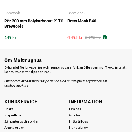
Brewtools
Brew Monk
Rör 200 mm Polykarbonat 2" TC
Brew Monk B40
Brewtools
149 kr
4 495 kr
5 995 kr
Om Maltmagnus
E-handel för bryggerier och hembryggare. Vi kan ölbryggning! Tveka inte att
kontakta oss för tips och råd.
Observera att allt material på denna sida är rättighetsskyddat av sin
upphovsmakare
KUNDSERVICE
INFORMATION
Frakt
Om oss
Köpvillkor
Guider
Så hanteras din order
Hitta till oss
Ångra order
Nyhetsbrev