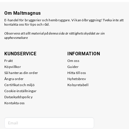
Om Maltmagnus
E-handel för bryggerier och hembryggare. Vi kan ölbryggning! Tveka inte att
kontakta oss för tips och råd.
Observera att allt material på denna sida är rättighetsskyddat av sin
upphovsmakare
KUNDSERVICE
INFORMATION
Frakt
Om oss
Köpvillkor
Guider
Så hanteras din order
Hitta till oss
Ångra order
Nyhetsbrev
Certifikat och miljö
Kolsyretabell
Cookie-inställningar
Dataskyddspolicy
Kontakta oss