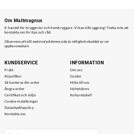
Om Maltmagnus
E-handel för bryggerier och hembryggare. Vi kan ölbryggning! Tveka inte att
kontakta oss för tips och råd.
Observera att allt material på denna sida är rättighetsskyddat av sin
upphovsmakare
KUNDSERVICE
INFORMATION
Frakt
Om oss
Köpvillkor
Guider
Så hanteras din order
Hitta till oss
Ångra order
Nyhetsbrev
Certifikat och miljö
Kolsyretabell
Cookie-inställningar
Dataskyddspolicy
Kontakta oss