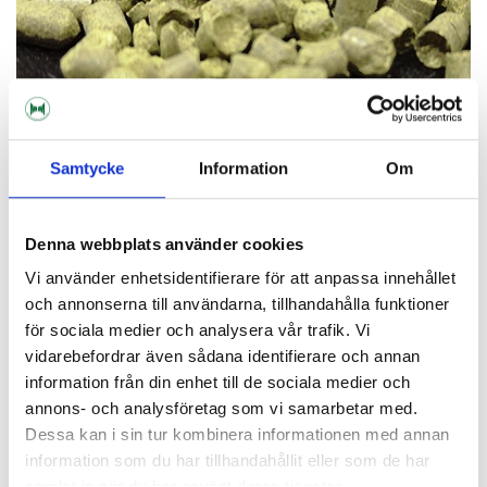
Samtycke
Information
Om
Denna webbplats använder cookies
VI ERBJUDER
HUMLE I LÖSVIKT
Vi använder enhetsidentifierare för att anpassa innehållet
och annonserna till användarna, tillhandahålla funktioner
för sociala medier och analysera vår trafik. Vi
vidarebefordrar även sådana identifierare och annan
information från din enhet till de sociala medier och
annons- och analysföretag som vi samarbetar med.
Dessa kan i sin tur kombinera informationen med annan
information som du har tillhandahållit eller som de har
samlat in när du har använt deras tjänster.